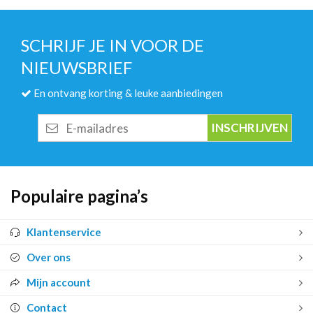
SCHRIJF JE IN VOOR DE
NIEUWSBRIEF
En ontvang korting & leuke aanbiedingen
E-
mailadres
Populaire pagina’s
Klantenservice
Over ons
Mijn account
Contact