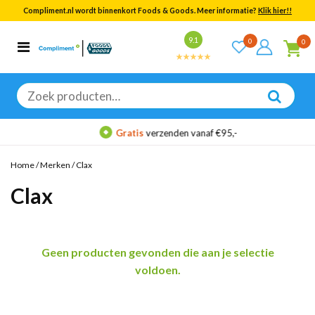
Compliment.nl wordt binnenkort Foods & Goods. Meer informatie?
Klik hier!!
Bekijk alle resultaten
9.1
0
0
Categorieën
Merken
Zoeken
naar:
Gratis
verzenden vanaf €95,-
Home
/
Merken
/
Clax
Clax
Geen producten gevonden die aan je selectie
voldoen.