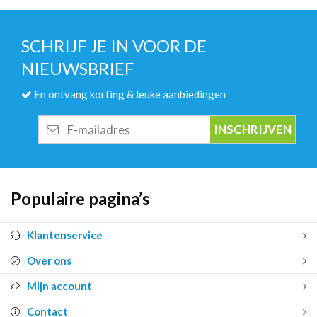
SCHRIJF JE IN VOOR DE
NIEUWSBRIEF
En ontvang korting & leuke aanbiedingen
E-
mailadres
Populaire pagina’s
Klantenservice
Over ons
Mijn account
Contact