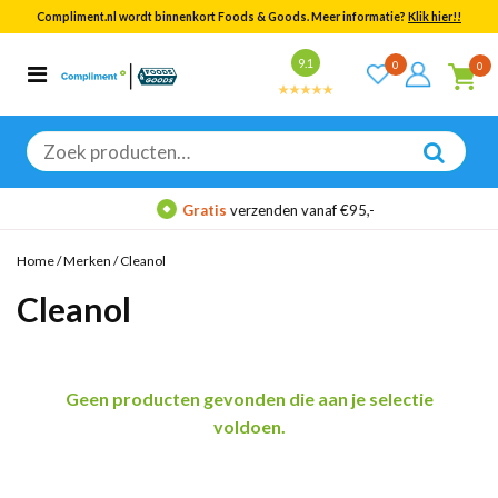
Compliment.nl wordt binnenkort Foods & Goods. Meer informatie?
Klik hier!!
Bekijk alle resultaten
9.1
0
0
Categorieën
Merken
Zoeken
naar:
Gratis
verzenden vanaf €95,-
Home
/
Merken
/
Cleanol
Cleanol
Geen producten gevonden die aan je selectie
voldoen.