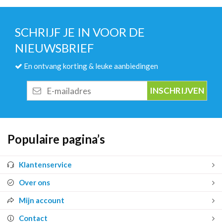
SCHRIJF JE IN VOOR DE
NIEUWSBRIEF
En ontvang korting & leuke aanbiedingen
E-
mailadres
Populaire pagina’s
Klantenservice
Over ons
Mijn account
Contact