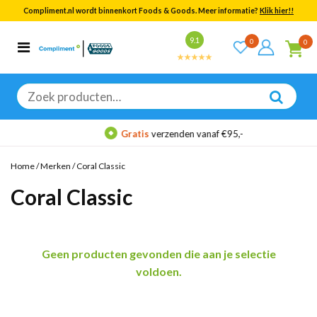
Compliment.nl wordt binnenkort Foods & Goods. Meer informatie?
Klik hier!!
Bekijk alle resultaten
9.1
0
0
Categorieën
Merken
Zoeken
naar:
Gratis
verzenden vanaf €95,-
Home
/
Merken
/
Coral Classic
Coral Classic
Geen producten gevonden die aan je selectie
voldoen.