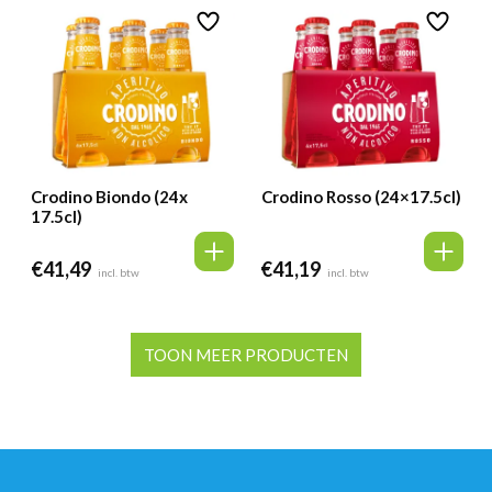
Crodino Biondo (24x
Crodino Rosso (24×17.5cl)
17.5cl)
€
41,49
€
41,19
incl. btw
incl. btw
TOON MEER PRODUCTEN