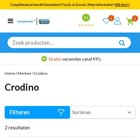
Compliment.nl wordt binnenkort Foods & Goods. Meer informatie?
Klik hier!!
Bekijk alle resultaten
9.1
0
0
Categorieën
Merken
Zoeken
naar:
Gratis
verzenden vanaf €95,-
Home
/
Merken
/
Crodino
Crodino
Filteren
2
resultaten