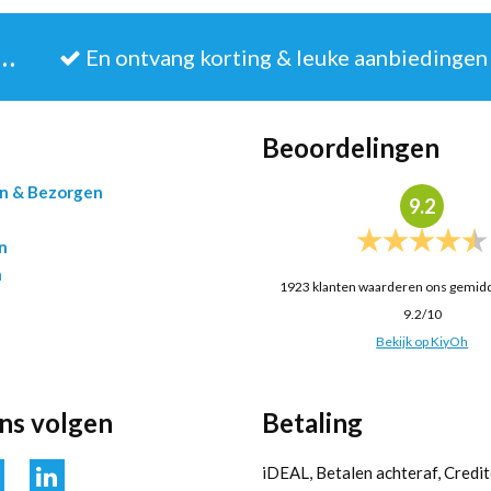
JE IN VOOR DE NIEUWSBRIEF
En ontvang korting & leuke aanbiedingen
Beoordelingen
en & Bezorgen
9.2
n
n
1923
klanten waarderen ons gemid
9.2
/
10
Bekijk op KiyOh
ons volgen
Betaling
iDEAL, Betalen achteraf, Credit