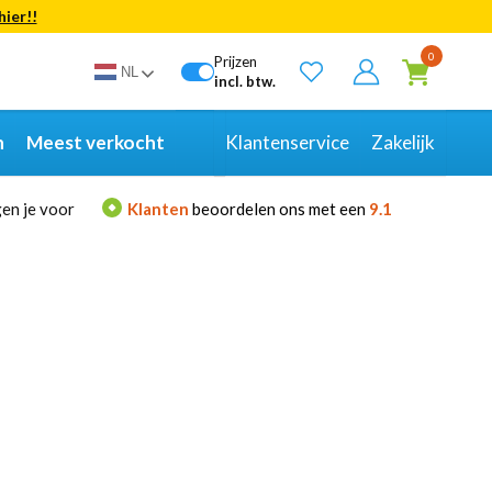
hier!!
Bekijk alle resultaten
0
Prijzen
NL
incl. btw.
n
Meest verkocht
Klantenservice
Zakelijk
en je voor
Klanten
beoordelen ons met een
9.1