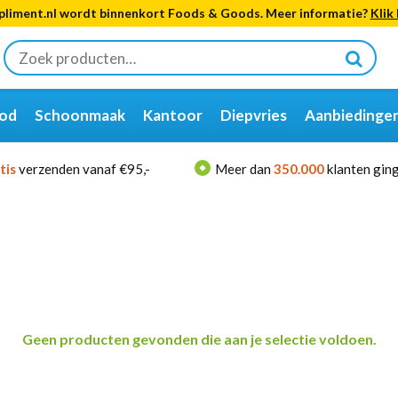
liment.nl wordt binnenkort Foods & Goods. Meer informatie?
Klik 
Zoeken
naar:
od
Schoonmaak
Kantoor
Diepvries
Aanbiedinge
tis
verzenden vanaf €95,-
Meer dan
350.000
klanten ging
Geen producten gevonden die aan je selectie voldoen.