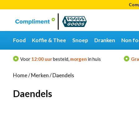
Comp
Categorieën
Merken
Food
Koffie & Thee
Snoep
Dranken
Non fo
Voor
12:00 uur
besteld,
morgen
in huis
Gra
Home
/
Merken
/
Daendels
Daendels