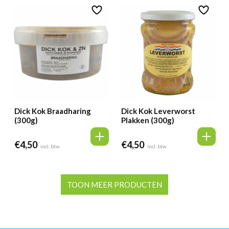
Dick Kok Braadharing
Dick Kok Leverworst
(300g)
Plakken (300g)
€
4,50
€
4,50
incl. btw
incl. btw
TOON MEER PRODUCTEN