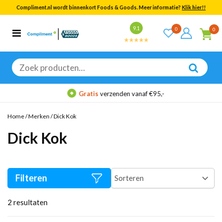
Compliment.nl wordt binnenkort Foods & Goods. Meer informatie?
Klik hier!!
Bekijk alle resultaten
9.1
0
0
Categorieën
Merken
Zoeken
naar:
Gratis
verzenden vanaf €95,-
Home
/
Merken
/
Dick Kok
Dick Kok
Filteren
2
resultaten