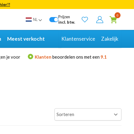
hier!!
Bekijk alle resultaten
0
Prijzen
NL
incl. btw.
n
Meest verkocht
Klantenservice
Zakelijk
en je voor
Klanten
beoordelen ons met een
9.1