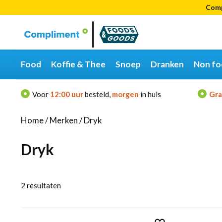
Comp
Categorieën
Merken
Food
Koffie & Thee
Snoep
Dranken
Non fo
Voor
12:00 uur
besteld,
morgen
in huis
Gra
Home
/
Merken
/
Dryk
Dryk
2
resultaten