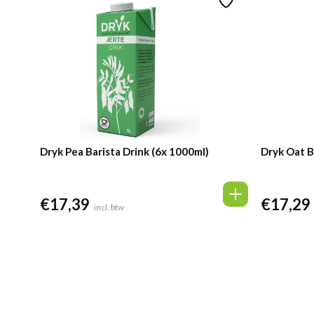
Dryk Pea Barista Drink (6x 1000ml)
Dryk Oat B
€
17,39
€
17,29
incl. btw