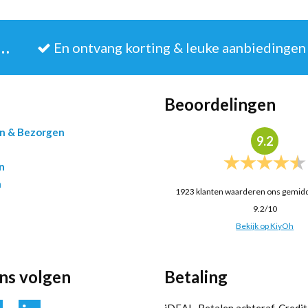
JE IN VOOR DE NIEUWSBRIEF
En ontvang korting & leuke aanbiedingen
Beoordelingen
en & Bezorgen
9.2
n
n
1923
klanten waarderen ons gemid
9.2
/
10
Bekijk op KiyOh
ons volgen
Betaling