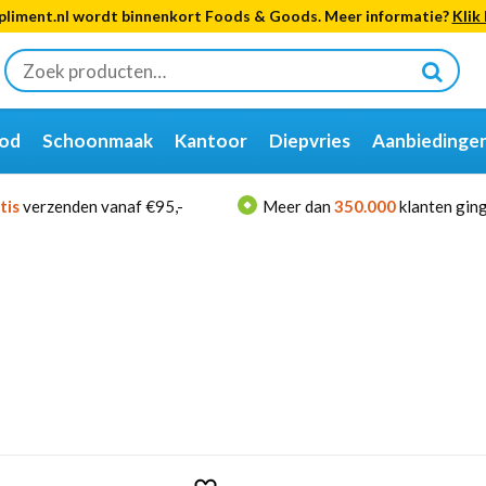
liment.nl wordt binnenkort Foods & Goods. Meer informatie?
Klik 
Zoeken
naar:
od
Schoonmaak
Kantoor
Diepvries
Aanbiedinge
tis
verzenden vanaf €95,-
Meer dan
350.000
klanten ging