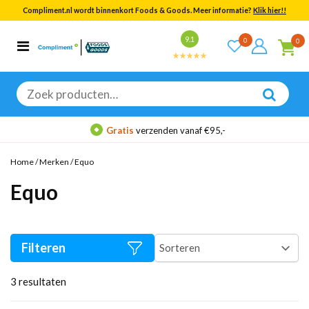
Compliment.nl wordt binnenkort Foods & Goods. Meer informatie?
Klik hier!!
Bekijk alle resultaten
9.1
0
0
Categorieën
Merken
Zoeken
naar:
Gratis
verzenden vanaf €95,-
Home
/
Merken
/
Equo
Equo
Filteren
3
resultaten