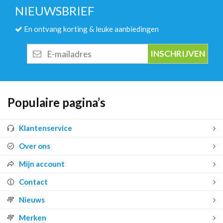
NIEUWSBRIEF
En ontvang korting & leuke aanbiedingen
E-
mailadres
Populaire pagina’s
Klantenservice
Over ons
Mijn account
Contact
Nieuws
Merken