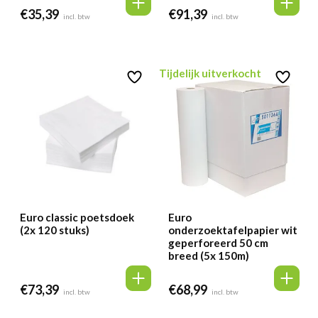
€
35,39
€
91,39
incl. btw
incl. btw
Tijdelijk uitverkocht
Euro classic poetsdoek
Euro
(2x 120 stuks)
onderzoektafelpapier wit
geperforeerd 50 cm
breed (5x 150m)
€
73,39
€
68,99
incl. btw
incl. btw