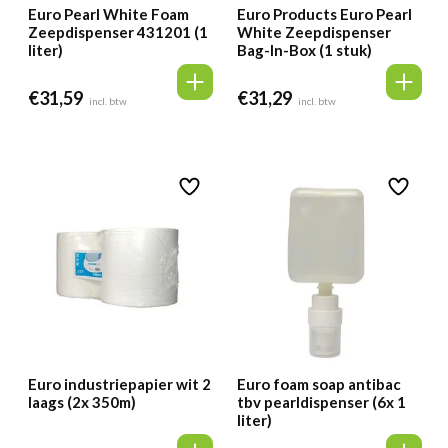
Euro Pearl White Foam
Euro Products Euro Pearl
Zeepdispenser 431201 (1
White Zeepdispenser
liter)
Bag-In-Box (1 stuk)
€
31,59
€
31,29
incl. btw
incl. btw
Euro industriepapier wit 2
Euro foam soap antibac
laags (2x 350m)
tbv pearldispenser (6x 1
liter)