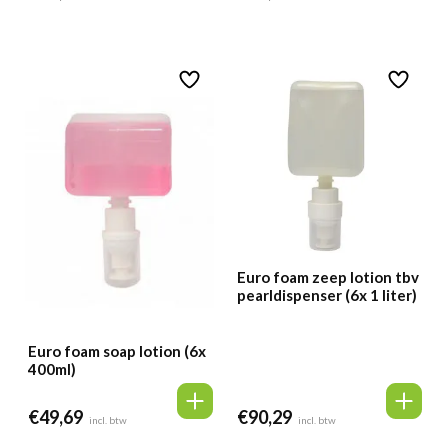
Euro foam zeep lotion tbv
pearldispenser (6x 1 liter)
Euro foam soap lotion (6x
400ml)
€
49,69
€
90,29
incl. btw
incl. btw