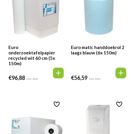
Euro
Euro matic handdoekrol 2
onderzoektafelpapier
laags blauw (6x 150m)
recycled wit 60 cm (5x
150m)
€
96,88
€
56,59
incl. btw
incl. btw