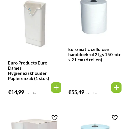
Euro matic cellulose
handdoekrol 2 lgs 150 mtr
x 21 cm (6 rollen)
Euro Products Euro
Dames
Hygiënezakhouder
Papierenzak (1 stuk)
€
14,99
€
55,49
incl. btw
incl. btw