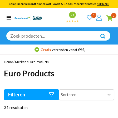
Compliment.nl wordt binnenkort Foods & Goods. Meer informatie?
Klik hier!!
Bekijk alle resultaten
9.1
0
0
Categorieën
Merken
Zoeken
naar:
Gratis
verzenden vanaf €95,-
Home
/
Merken
/
Euro Products
Euro Products
Filteren
31
resultaten