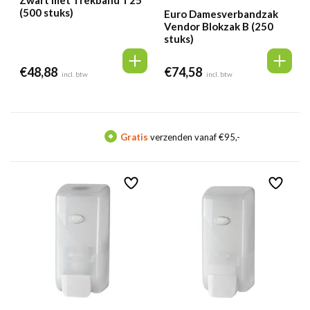
Zwart met Trekband T25
(500 stuks)
Euro Damesverbandzak
Vendor Blokzak B (250
stuks)
€
48,88
€
74,58
incl. btw
incl. btw
Gratis
verzenden vanaf €95,-