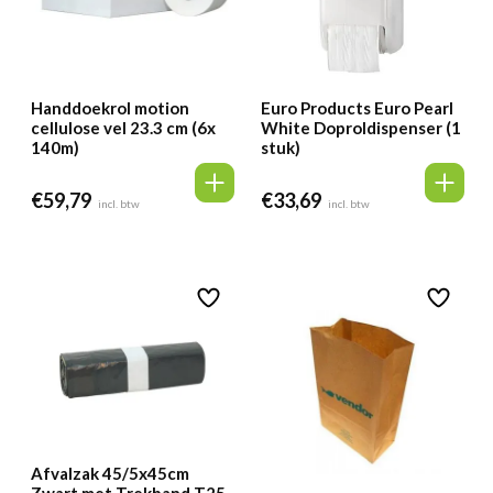
Handdoekrol motion
Euro Products Euro Pearl
cellulose vel 23.3 cm (6x
White Doproldispenser (1
140m)
stuk)
€
59,79
€
33,69
incl. btw
incl. btw
Afvalzak 45/5x45cm