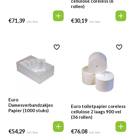
cellulose coreless (6
rollen)
€
71,39
€
30,19
incl. btw
incl. btw
Euro
Damesverbandzakjes
Euro toiletpapier coreless
Papier (1000 stuks)
cellulose 2 laags 900 vel
(36 rollen)
€
54,29
€
76,08
incl. btw
incl. btw