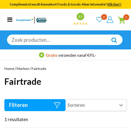
Compliment.nl wordt binnenkort Foods & Goods. Meer informatie?
Klik hier!!
Bekijk alle resultaten
9.1
0
0
Categorieën
Merken
Zoeken
naar:
Gratis
verzenden vanaf €95,-
Home
/
Merken
/
Fairtrade
Fairtrade
Filteren
1
resultaten