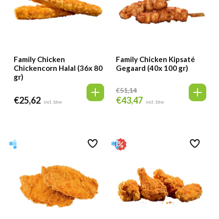
Family Chicken
Family Chicken Kipsaté
Chickencorn Halal (36x 80
Gegaard (40x 100 gr)
gr)
€
51,14
€
25,62
€
43,47
Oorspronkelijke
Huidige
incl. btw
incl. btw
prijs
prijs
was:
is:
€51,14.
€43,47.