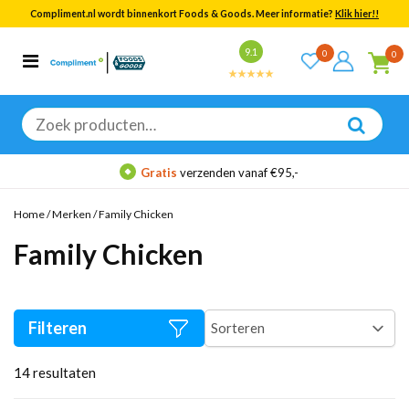
Compliment.nl wordt binnenkort Foods & Goods. Meer informatie?
Klik hier!!
Bekijk alle resultaten
9.1
0
0
Categorieën
Merken
Zoeken
naar:
Gratis
verzenden vanaf €95,-
Home
/
Merken
/
Family Chicken
Family Chicken
Filteren
14
resultaten