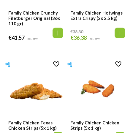
Family Chicken Crunchy
Family Chicken Hotwings
Filetburger Original (36x
Extra Crispy (2x 2.5 kg)
110 gr)
€
38,30
€
41,57
€
36,38
Oorspronkelijke
Huidige
incl. btw
incl. btw
prijs
prijs
was:
is:
€38,30.
€36,38.
Family Chicken Texas
Family Chicken Chicken
Chicken Strips (5x 1 kg)
Strips (5x 1 kg)