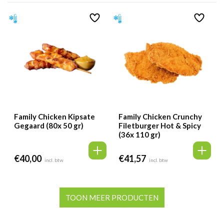
Family Chicken Kipsate
Family Chicken Crunchy
Gegaard (80x 50 gr)
Filetburger Hot & Spicy
(36x 110 gr)
€
40,00
€
41,57
incl. btw
incl. btw
TOON MEER PRODUCTEN