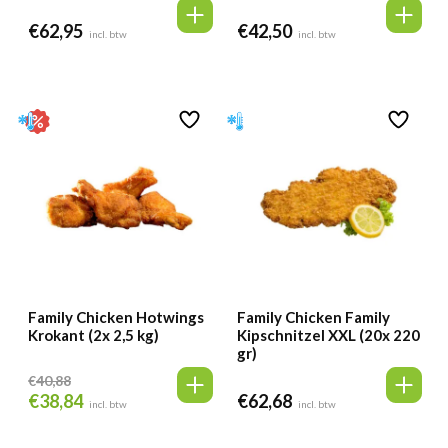
€
62,95
€
42,50
incl. btw
incl. btw
Family Chicken Hotwings
Family Chicken Family
Krokant (2x 2,5 kg)
Kipschnitzel XXL (20x 220
gr)
€
40,88
€
38,84
€
62,68
Oorspronkelijke
Huidige
incl. btw
incl. btw
prijs
prijs