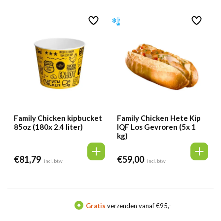
was:
is:
€40,88.
€38,84.
Family Chicken kipbucket
Family Chicken Hete Kip
85oz (180x 2.4 liter)
IQF Los Gevroren (5x 1
kg)
€
81,79
€
59,00
incl. btw
incl. btw
Gratis
verzenden vanaf €95,-