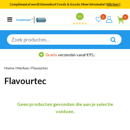
Compliment.nl wordt binnenkort Foods & Goods. Meer informatie?
Klik hier!!
Bekijk alle resultaten
9.1
0
0
Categorieën
Merken
Zoeken
naar:
Gratis
verzenden vanaf €95,-
Home
/
Merken
/
Flavourtec
Flavourtec
Geen producten gevonden die aan je selectie
voldoen.