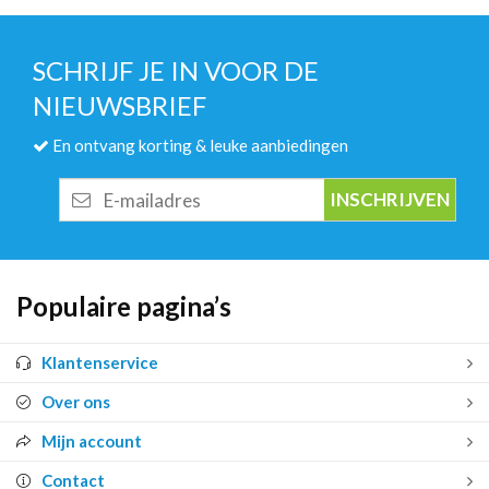
SCHRIJF JE IN VOOR DE
NIEUWSBRIEF
En ontvang korting & leuke aanbiedingen
E-
mailadres
Populaire pagina’s
Klantenservice
Over ons
Mijn account
Contact