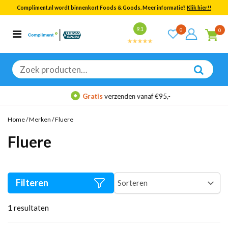
Compliment.nl wordt binnenkort Foods & Goods. Meer informatie?
Klik hier!!
Bekijk alle resultaten
9.1
0
0
Categorieën
Merken
Zoeken
naar:
Gratis
verzenden vanaf €95,-
Home
/
Merken
/
Fluere
Fluere
Filteren
1
resultaten