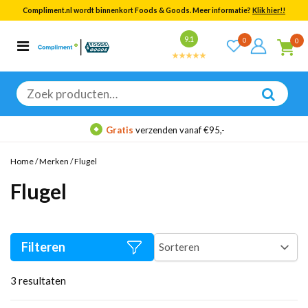
Compliment.nl wordt binnenkort Foods & Goods. Meer informatie?
Klik hier!!
Bekijk alle resultaten
9.1
0
0
Categorieën
Merken
Zoeken
naar:
Gratis
verzenden vanaf €95,-
Home
/
Merken
/
Flugel
Flugel
Filteren
3
resultaten