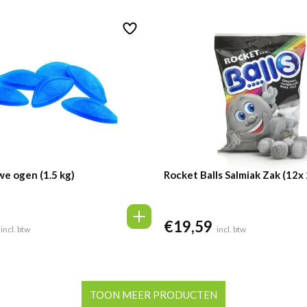
we ogen (1.5 kg)
Rocket Balls Salmiak Zak (12x
€
19,59
incl. btw
incl. btw
TOON MEER PRODUCTEN