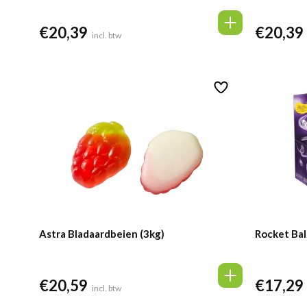
€
20,39
€
20,39
incl. btw
Astra Bladaardbeien (3kg)
Rocket Bal
€
20,59
€
17,29
incl. btw