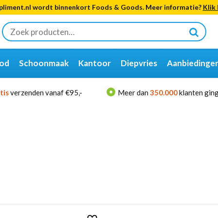
liment.nl wordt binnenkort Foods & Goods. Meer informatie?
Klik 
Zoeken
naar:
od
Schoonmaak
Kantoor
Diepvries
Aanbiedinge
tis
verzenden vanaf €95,-
Meer dan
350.000
klanten ging