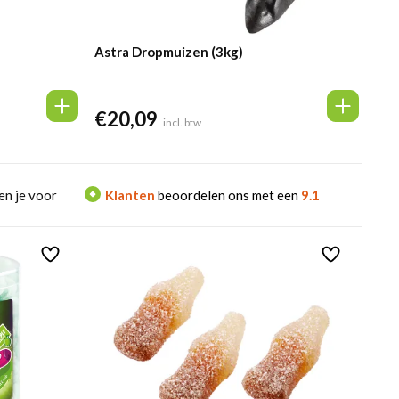
Astra Dropmuizen (3kg)
€
20,09
incl. btw
en je voor
Klanten
beoordelen ons met een
9.1