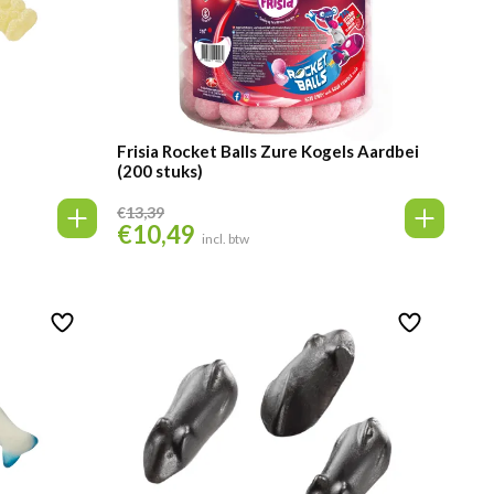
Frisia Rocket Balls Zure Kogels Aardbei
(200 stuks)
€
13,39
€
10,49
Oorspronkelijke
Huidige
incl. btw
prijs
prijs
was:
is:
€13,39.
€10,49.