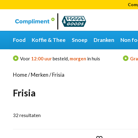
Comp
Categorieën
Merken
Food
Koffie & Thee
Snoep
Dranken
Non fo
Voor
12:00 uur
besteld,
morgen
in huis
Gra
Home
/
Merken
/
Frisia
Frisia
32
resultaten