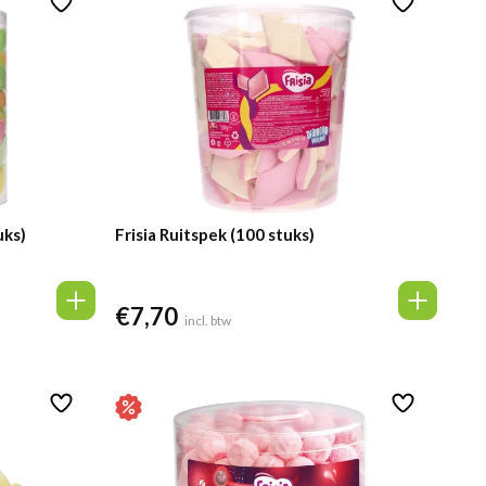
uks)
Frisia Ruitspek (100 stuks)
€
7,70
incl. btw