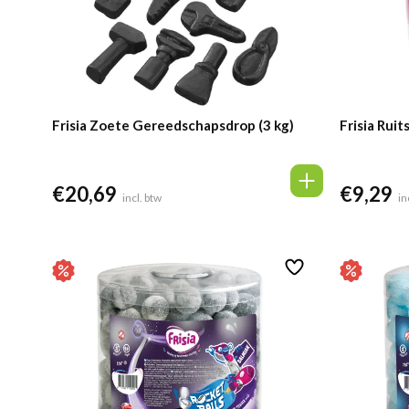
Frisia Zoete Gereedschapsdrop (3 kg)
Frisia Rui
€
20,69
€
9,29
incl. btw
in