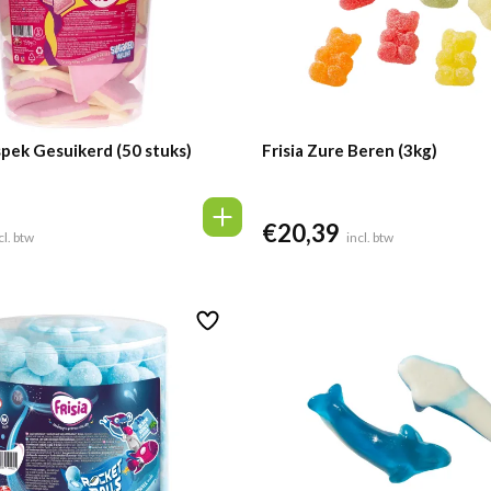
tspek Gesuikerd (50 stuks)
Frisia Zure Beren (3kg)
€
20,39
cl. btw
incl. btw