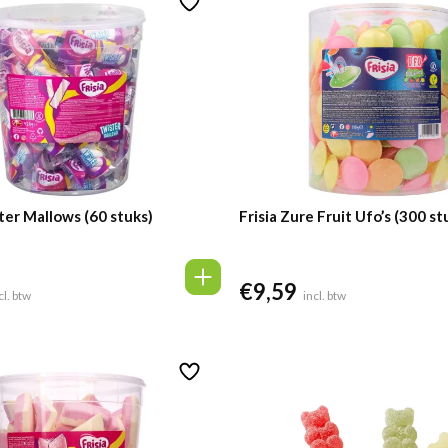
ster Mallows (60 stuks)
Frisia Zure Fruit Ufo’s (300 st
€
9,59
cl. btw
incl. btw