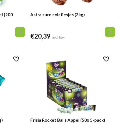
el (200
Astra zure colaflesjes (3kg)
€
20,39
incl. btw
g)
Frisia Rocket Balls Appel (50x 5-pack)