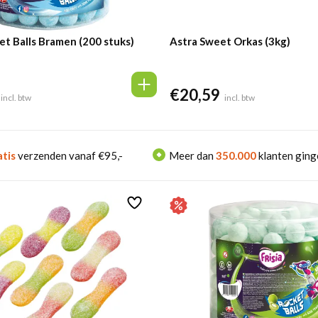
ket Balls Bramen (200 stuks)
Astra Sweet Orkas (3kg)
€
20,59
lijke
Huidige
incl. btw
incl. btw
prijs
is:
€10,49.
tis
verzenden vanaf €95,-
Meer dan
350.000
klanten ging