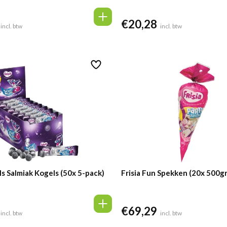
€
20,28
incl. btw
incl. btw
ls Salmiak Kogels (50x 5-pack)
Frisia Fun Spekken (20x 500gr
€
69,29
incl. btw
incl. btw