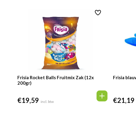
Frisia Rocket Balls Fruitmix Zak (12x
Frisia blau
200gr)
€
19,59
€
21,19
incl. btw