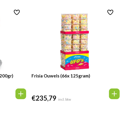
 200gr)
Frisia Ouwels (66x 125gram)
€
235,79
incl. btw