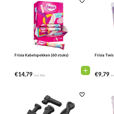
Frisia Kabelspekken (60 stuks)
Frisia Twi
€
14,79
€
9,79
incl. btw
in