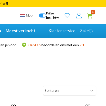
hier!!
Bekijk alle resultaten
0
Prijzen
NL
incl. btw.
n
Meest verkocht
Klantenservice
Zakelijk
en je voor
Klanten
beoordelen ons met een
9.1