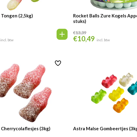
 Tongen (2,5kg)
Rocket Balls Zure Kogels App
stuks)
€
13,39
€
10,49
Oorspronkelijke
Huidige
incl. btw
incl. btw
prijs
prijs
was:
is:
€13,39.
€10,49.
 Cherrycolaflesjes (3kg)
Astra Malse Gombeertjes (3k