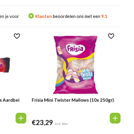
en je voor
Klanten
beoordelen ons met een
9.1
ls Aardbei
Frisia Mini Twister Mallows (10x 250gr)
€
23,29
incl. btw