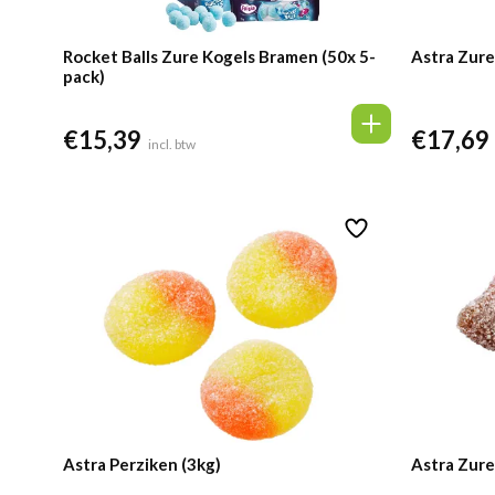
Rocket Balls Zure Kogels Bramen (50x 5-
Astra Zure
pack)
€
15,39
€
17,69
incl. btw
Astra Perziken (3kg)
Astra Zure