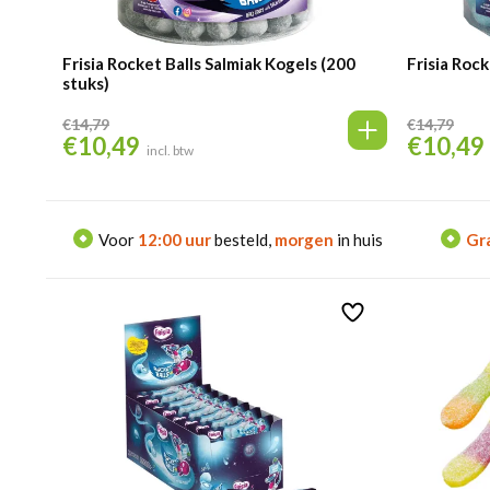
Frisia Rocket Balls Salmiak Kogels (200
Frisia Roc
stuks)
€
14,79
€
14,79
€
10,49
€
10,49
Oorspronkelijke
Huidige
Oorspronke
incl. btw
prijs
prijs
prijs
was:
is:
was:
€14,79.
€10,49.
€14,79.
Voor
12:00 uur
besteld,
morgen
in huis
Gra