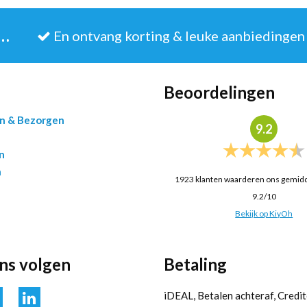
JE IN VOOR DE NIEUWSBRIEF
En ontvang korting & leuke aanbiedingen
Beoordelingen
en & Bezorgen
9.2
n
n
1923
klanten waarderen ons gemid
9.2
/
10
Bekijk op KiyOh
ons volgen
Betaling
iDEAL, Betalen achteraf, Credit