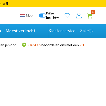
hier!!
Bekijk alle resultaten
0
Prijzen
NL
incl. btw.
n
Meest verkocht
Klantenservice
Zakelijk
en je voor
Klanten
beoordelen ons met een
9.1