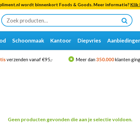
liment.nl wordt binnenkort Foods & Goods. Meer informatie?
Klik 
Zoeken
naar:
od
Schoonmaak
Kantoor
Diepvries
Aanbiedinge
tis
verzenden vanaf €95,-
Meer dan
350.000
klanten ging
Geen producten gevonden die aan je selectie voldoen.