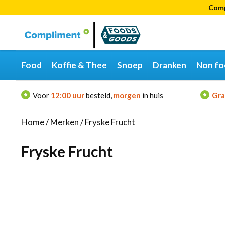
Comp
Categorieën
Merken
Food
Koffie & Thee
Snoep
Dranken
Non fo
Voor
12:00 uur
besteld,
morgen
in huis
Gra
Home
/
Merken
/
Fryske Frucht
Fryske Frucht