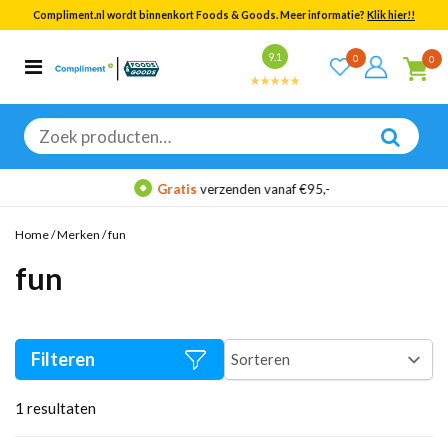
Compliment.nl wordt binnenkort Foods & Goods. Meer informatie?
Klik hier!!
Bekijk alle resultaten
9.1
0
0
Categorieën
Merken
Zoeken
naar:
Gratis
verzenden vanaf €95,-
Home
/
Merken
/
fun
fun
Filteren
1
resultaten