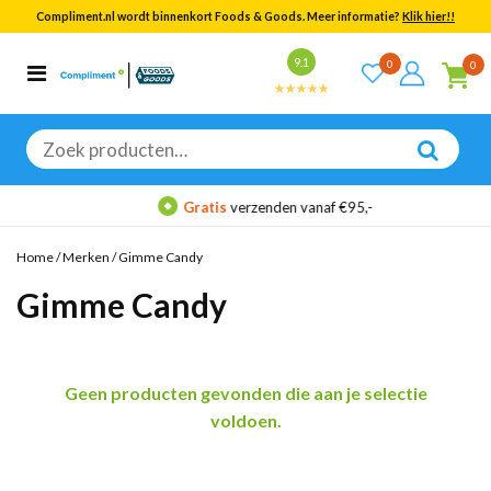
Compliment.nl wordt binnenkort Foods & Goods. Meer informatie?
Klik hier!!
Bekijk alle resultaten
9.1
0
0
Categorieën
Merken
Zoeken
naar:
Gratis
verzenden vanaf €95,-
Home
/
Merken
/
Gimme Candy
Gimme Candy
Geen producten gevonden die aan je selectie
voldoen.