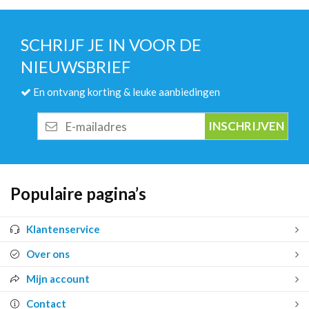
SCHRIJF JE IN VOOR DE
NIEUWSBRIEF
En ontvang korting & leuke aanbiedingen
E-
mailadres
Populaire pagina’s
Klantenservice
Over ons
Mijn account
Contact