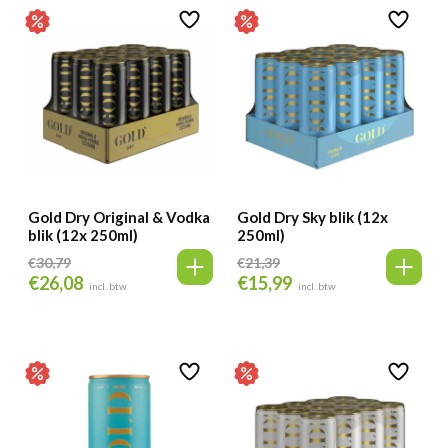
Gold Dry Original & Vodka
Gold Dry Sky blik (12x
blik (12x 250ml)
250ml)
€
30,79
€
21,39
€
26,08
€
15,99
Oorspronkelijke
Huidige
Oorspronkelijke
Huidige
incl. btw
incl. btw
prijs
prijs
prijs
prijs
was:
is:
was:
is:
€30,79.
€26,08.
€21,39.
€15,99.