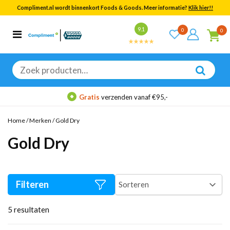
Compliment.nl wordt binnenkort Foods & Goods. Meer informatie?
Klik hier!!
Bekijk alle resultaten
9.1
0
0
Categorieën
Merken
Zoeken
naar:
Gratis
verzenden vanaf €95,-
Home
/
Merken
/
Gold Dry
Gold Dry
Filteren
5
resultaten