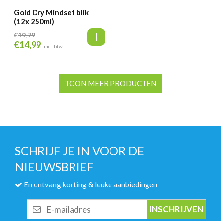
Gold Dry Mindset blik
(12x 250ml)
€
19,79
€
14,99
Oorspronkelijke
Huidige
incl. btw
prijs
prijs
was:
is:
€19,79.
€14,99.
TOON MEER PRODUCTEN
SCHRIJF JE IN VOOR DE
NIEUWSBRIEF
En ontvang korting & leuke aanbiedingen
E-
mailadres