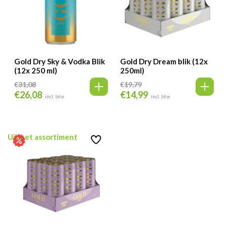
Gold Dry Sky & Vodka Blik
Gold Dry Dream blik (12x
(12x 250 ml)
250ml)
€
31,08
€
19,79
€
26,08
€
14,99
Oorspronkelijke
Huidige
Oorspronkelijke
Huidige
incl. btw
incl. btw
prijs
prijs
prijs
prijs
was:
is:
was:
is:
€31,08.
€26,08.
€19,79.
€14,99.
Uit het assortiment