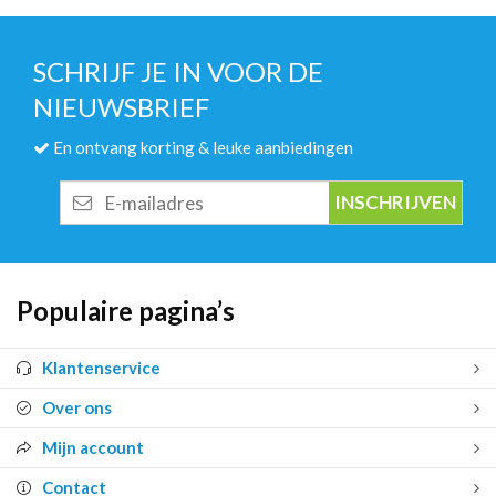
SCHRIJF JE IN VOOR DE
NIEUWSBRIEF
En ontvang korting & leuke aanbiedingen
E-
mailadres
Populaire pagina’s
Klantenservice
Over ons
Mijn account
Contact