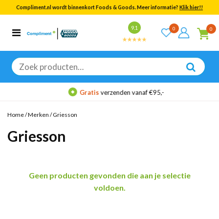
Compliment.nl wordt binnenkort Foods & Goods. Meer informatie?
Klik hier!!
Bekijk alle resultaten
9.1
0
0
Categorieën
Merken
Zoeken
naar:
Gratis
verzenden vanaf €95,-
Home
/
Merken
/
Griesson
Griesson
Geen producten gevonden die aan je selectie
voldoen.