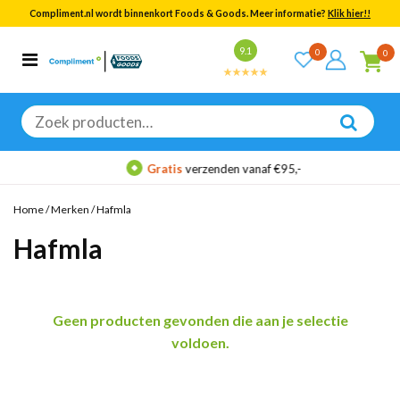
Compliment.nl wordt binnenkort Foods & Goods. Meer informatie?
Klik hier!!
Bekijk alle resultaten
9.1
0
0
Categorieën
Merken
Zoeken
naar:
Gratis
verzenden vanaf €95,-
Home
/
Merken
/
Hafmla
Hafmla
Geen producten gevonden die aan je selectie
voldoen.