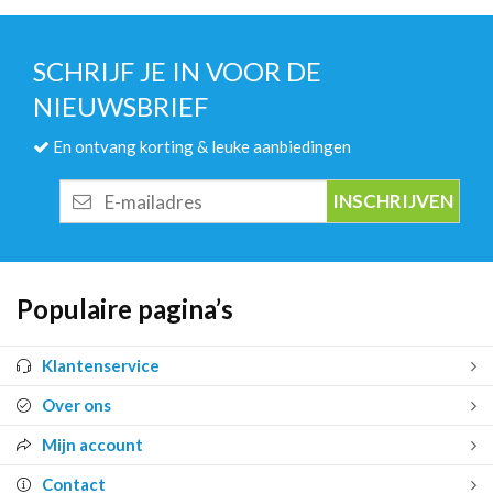
SCHRIJF JE IN VOOR DE
NIEUWSBRIEF
En ontvang korting & leuke aanbiedingen
E-
mailadres
Populaire pagina’s
Klantenservice
Over ons
Mijn account
Contact