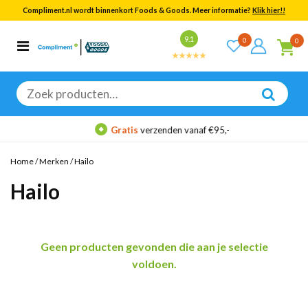
Compliment.nl wordt binnenkort Foods & Goods. Meer informatie?
Klik hier!!
Bekijk alle resultaten
9.1
0
0
Categorieën
Merken
Zoeken
naar:
Gratis
verzenden vanaf €95,-
Home
/
Merken
/
Hailo
Hailo
Geen producten gevonden die aan je selectie
voldoen.