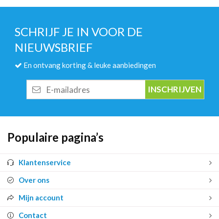
SCHRIJF JE IN VOOR DE
NIEUWSBRIEF
En ontvang korting & leuke aanbiedingen
E-
mailadres
Populaire pagina’s
Klantenservice
Over ons
Mijn account
Contact