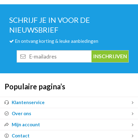
SCHRIJF JE IN VOOR DE
NIEUWSBRIEF
En ontvang korting & leuke aanbiedingen
E-
mailadres
Populaire pagina’s
Klantenservice
Over ons
Mijn account
Contact