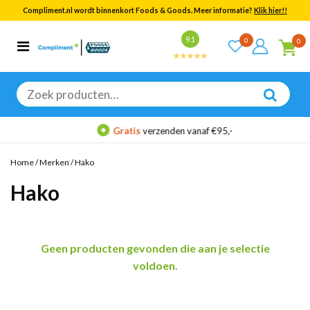
Compliment.nl wordt binnenkort Foods & Goods. Meer informatie?
Klik hier!!
Bekijk alle resultaten
9.1
0
0
Categorieën
Merken
Zoeken
naar:
Gratis
verzenden vanaf €95,-
Home
/
Merken
/
Hako
Hako
Geen producten gevonden die aan je selectie
voldoen.