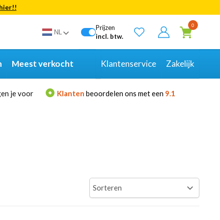
hier!!
Bekijk alle resultaten
0
Prijzen
NL
incl. btw.
n
Meest verkocht
Klantenservice
Zakelijk
en je voor
Klanten
beoordelen ons met een
9.1