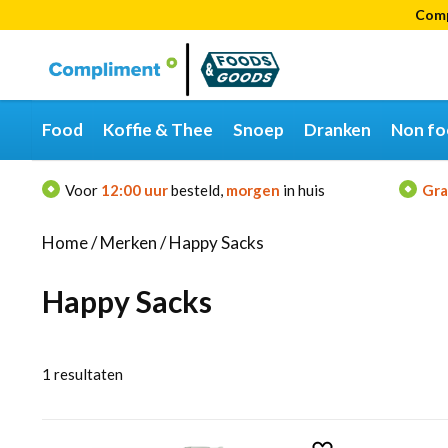
Comp
Categorieën
Merken
Food
Koffie & Thee
Snoep
Dranken
Non fo
Voor
12:00 uur
besteld,
morgen
in huis
Gra
Home
/
Merken
/
Happy Sacks
Happy Sacks
1
resultaten