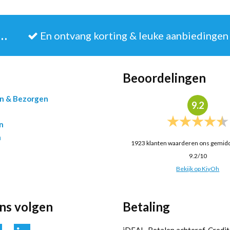
JE IN VOOR DE NIEUWSBRIEF
En ontvang korting & leuke aanbiedingen
Beoordelingen
en & Bezorgen
9.2
n
n
1923
klanten waarderen ons gemid
9.2
/
10
Bekijk op KiyOh
ons volgen
Betaling