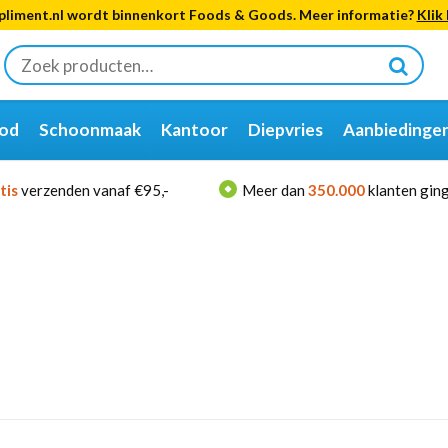
liment.nl wordt binnenkort Foods & Goods. Meer informatie?
Klik 
Zoeken
naar:
od
Schoonmaak
Kantoor
Diepvries
Aanbiedinge
tis
verzenden vanaf €95,-
Meer dan
350.000
klanten ging