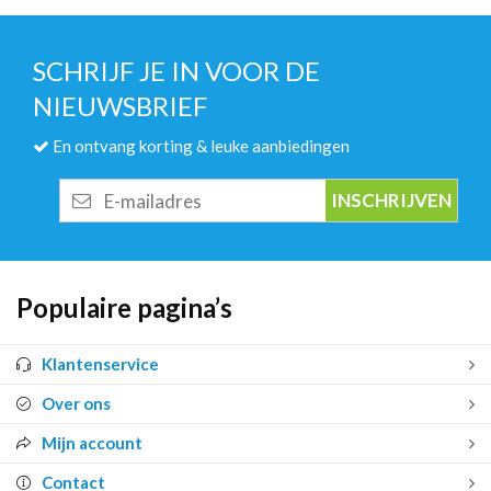
SCHRIJF JE IN VOOR DE
NIEUWSBRIEF
En ontvang korting & leuke aanbiedingen
E-
mailadres
Populaire pagina’s
Klantenservice
Over ons
Mijn account
Contact