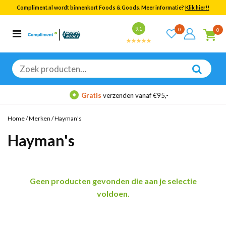
Compliment.nl wordt binnenkort Foods & Goods. Meer informatie?
Klik hier!!
Bekijk alle resultaten
9.1
0
0
Categorieën
Merken
Zoeken
naar:
Gratis
verzenden vanaf €95,-
Home
/
Merken
/
Hayman's
Hayman's
Geen producten gevonden die aan je selectie
voldoen.