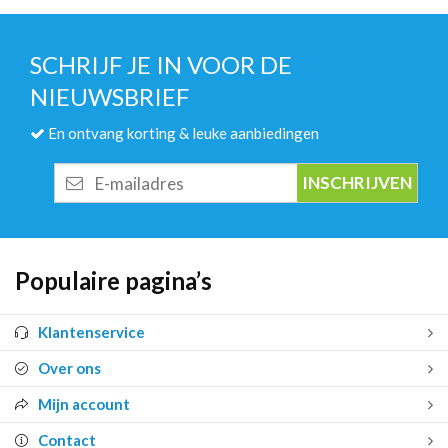
SCHRIJF JE IN VOOR DE
NIEUWSBRIEF
En ontvang korting & leuke aanbiedingen
E-
mailadres
Populaire pagina’s
Klantenservice
Over ons
Mijn account
Contact