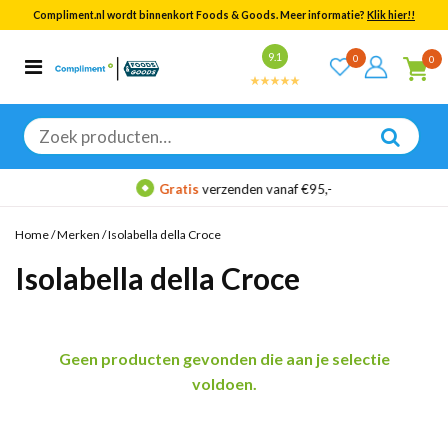
Compliment.nl wordt binnenkort Foods & Goods. Meer informatie?
Klik hier!!
Bekijk alle resultaten
9.1
0
0
Categorieën
Merken
Zoeken
naar:
Gratis
verzenden vanaf €95,-
Home
/
Merken
/
Isolabella della Croce
Isolabella della Croce
Geen producten gevonden die aan je selectie
voldoen.