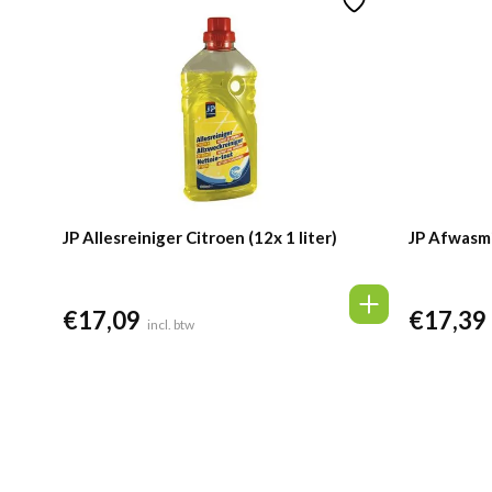
JP Allesreiniger Citroen (12x 1 liter)
JP Afwasmi
€
17,09
€
17,39
incl. btw