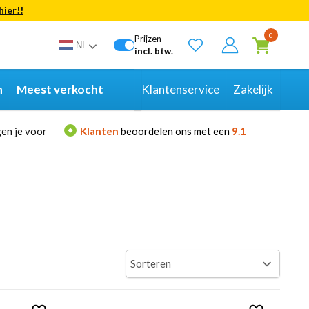
hier!!
Bekijk alle resultaten
0
Prijzen
NL
incl. btw.
n
Meest verkocht
Klantenservice
Zakelijk
en je voor
Klanten
beoordelen ons met een
9.1