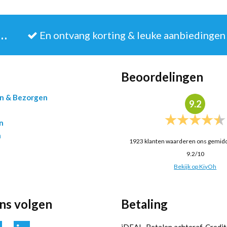
JE IN VOOR DE NIEUWSBRIEF
En ontvang korting & leuke aanbiedingen
Beoordelingen
en & Bezorgen
9.2
n
n
1923
klanten waarderen ons gemid
9.2
/
10
Bekijk op KiyOh
ons volgen
Betaling