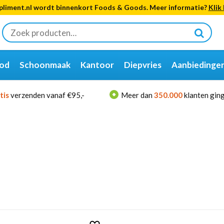
liment.nl wordt binnenkort Foods & Goods. Meer informatie?
Klik 
Zoeken
naar:
od
Schoonmaak
Kantoor
Diepvries
Aanbiedinge
tis
verzenden vanaf €95,-
Meer dan
350.000
klanten ging