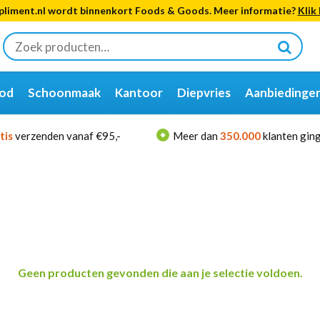
liment.nl wordt binnenkort Foods & Goods. Meer informatie?
Klik 
Zoeken
naar:
od
Schoonmaak
Kantoor
Diepvries
Aanbiedinge
tis
verzenden vanaf €95,-
Meer dan
350.000
klanten ging
Geen producten gevonden die aan je selectie voldoen.