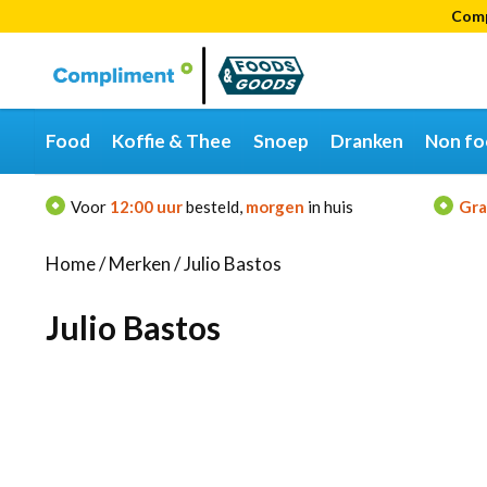
Comp
Categorieën
Merken
Food
Koffie & Thee
Snoep
Dranken
Non fo
Voor
12:00 uur
besteld,
morgen
in huis
Gra
Home
/
Merken
/
Julio Bastos
Julio Bastos