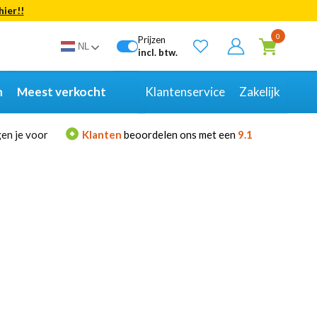
hier!!
Bekijk alle resultaten
0
Prijzen
NL
incl. btw.
n
Meest verkocht
Klantenservice
Zakelijk
en je voor
Klanten
beoordelen ons met een
9.1