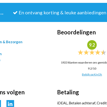
JE IN VOOR DE NIEUWSBRIEF
En ontvang korting & leuke aanbiedingen
Beoordelingen
en & Bezorgen
9.2
n
n
1923
klanten waarderen ons gemid
9.2
/
10
Bekijk op KiyOh
ons volgen
Betaling
iDEAL, Betalen achteraf, Credit