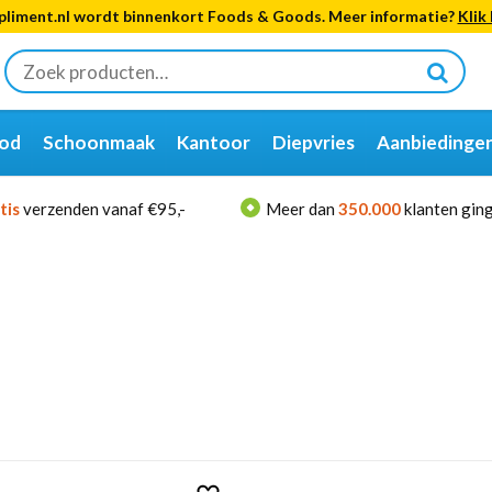
liment.nl wordt binnenkort Foods & Goods. Meer informatie?
Klik 
Zoeken
naar:
od
Schoonmaak
Kantoor
Diepvries
Aanbiedinge
tis
verzenden vanaf €95,-
Meer dan
350.000
klanten ging