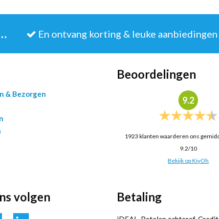
JE IN VOOR DE NIEUWSBRIEF
En ontvang korting & leuke aanbiedingen
Beoordelingen
en & Bezorgen
9.2
n
n
1923
klanten waarderen ons gemid
9.2
/
10
Bekijk op KiyOh
ons volgen
Betaling