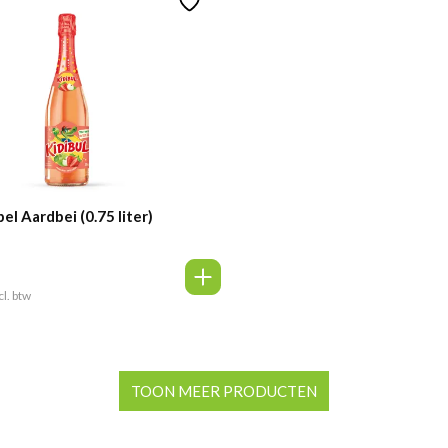
el Aardbei (0.75 liter)
lijke
idige
cl. btw
ijs
,24.
TOON MEER PRODUCTEN