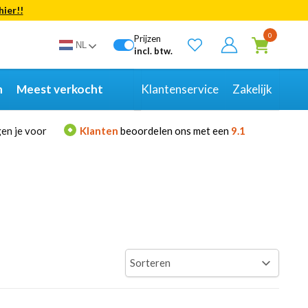
hier!!
Bekijk alle resultaten
0
Prijzen
NL
incl. btw.
n
Meest verkocht
Klantenservice
Zakelijk
en je voor
Klanten
beoordelen ons met een
9.1