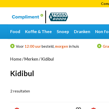
Comp
Categorieën
Merken
Food
Koffie & Thee
Snoep
Dranken
Non fo
Voor
12:00 uur
besteld,
morgen
in huis
Gra
Home
/
Merken
/
Kidibul
Kidibul
2
resultaten