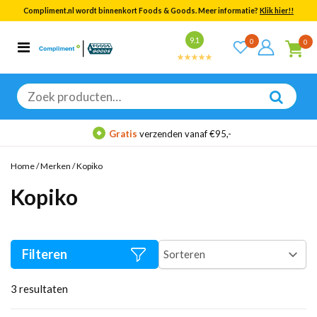
Compliment.nl wordt binnenkort Foods & Goods. Meer informatie?
Klik hier!!
Bekijk alle resultaten
9.1
0
0
Categorieën
Merken
Zoeken
naar:
Gratis
verzenden vanaf €95,-
Home
/
Merken
/
Kopiko
Kopiko
Filteren
3
resultaten