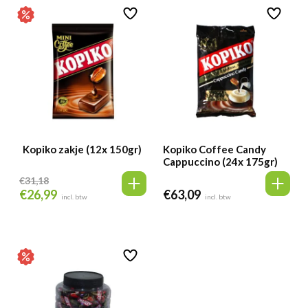
Kopiko zakje (12x 150gr)
Kopiko Coffee Candy
Cappuccino (24x 175gr)
€
31,18
€
26,99
€
63,09
Oorspronkelijke
Huidige
incl. btw
incl. btw
prijs
prijs
was:
is:
€31,18.
€26,99.