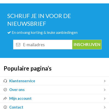
SCHRIJF JE IN VOOR DE
NIEUWSBRIEF
En ontvang korting & leuke aanbiedingen
E-
mailadres
Populaire pagina’s
Klantenservice
Over ons
Mijn account
Contact