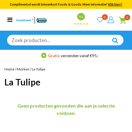
Compliment.nl wordt binnenkort Foods & Goods. Meer informatie?
Klik hier!!
Bekijk alle resultaten
9.1
0
0
Categorieën
Merken
Zoeken
naar:
Gratis
verzenden vanaf €95,-
Home
/
Merken
/
La Tulipe
La Tulipe
Geen producten gevonden die aan je selectie
voldoen.