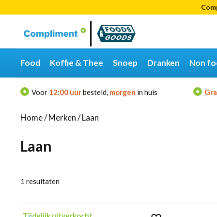
Comp
Categorieën
Merken
Food
Koffie & Thee
Snoep
Dranken
Non fo
Voor
12:00 uur
besteld,
morgen
in huis
Gra
Home
/
Merken
/
Laan
Laan
1
resultaten
Tijdelijk uitverkocht