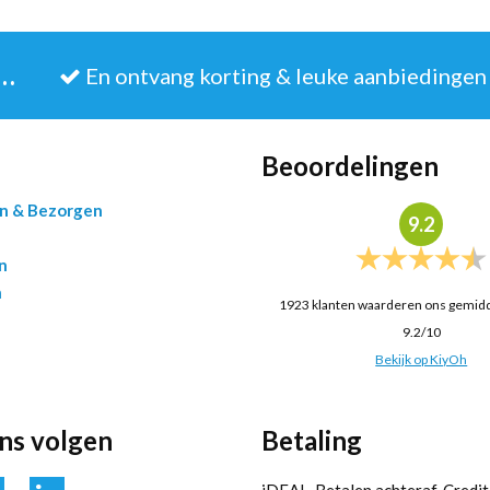
JE IN VOOR DE NIEUWSBRIEF
En ontvang korting & leuke aanbiedingen
Beoordelingen
en & Bezorgen
9.2
n
n
1923
klanten waarderen ons gemid
9.2
/
10
Bekijk op KiyOh
ons volgen
Betaling