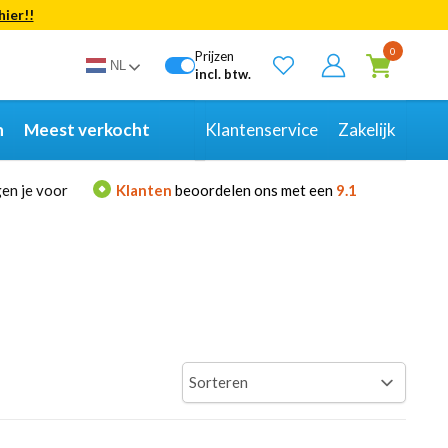
hier!!
Bekijk alle resultaten
0
Prijzen
NL
incl. btw.
n
Meest verkocht
Klantenservice
Zakelijk
en je voor
Klanten
beoordelen ons met een
9.1