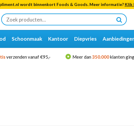
liment.nl wordt binnenkort Foods & Goods. Meer informatie?
Klik 
Zoeken
naar:
od
Schoonmaak
Kantoor
Diepvries
Aanbiedinge
tis
verzenden vanaf €95,-
Meer dan
350.000
klanten ging