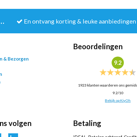
JE IN VOOR DE NIEUWSBRIEF
En ontvang korting & leuke aanbiedingen
Beoordelingen
en & Bezorgen
9.2
n
n
1923
klanten waarderen ons gemid
9.2
/
10
Bekijk op KiyOh
ons volgen
Betaling