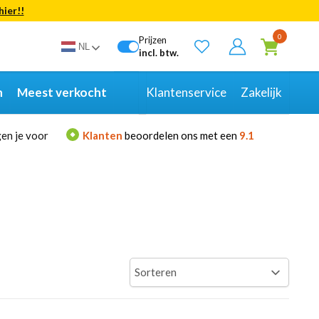
hier!!
Bekijk alle resultaten
0
Prijzen
NL
incl. btw.
n
Meest verkocht
Klantenservice
Zakelijk
en je voor
Klanten
beoordelen ons met een
9.1