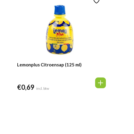
Lemonplus Citroensap (125 ml)
€
0,69
incl. btw