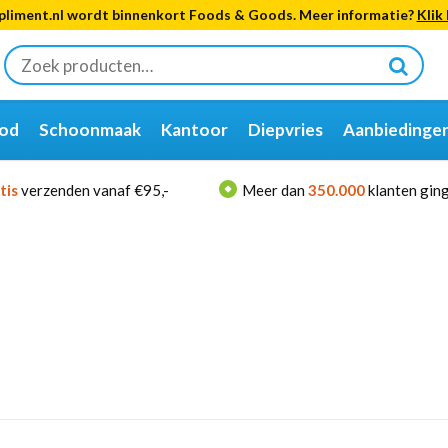
liment.nl wordt binnenkort Foods & Goods. Meer informatie?
Klik 
Zoeken
naar:
od
Schoonmaak
Kantoor
Diepvries
Aanbiedinge
tis
verzenden vanaf €95,-
Meer dan
350.000
klanten ging