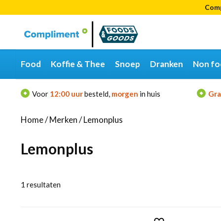
Comp
Categorieën
Merken
Food
Koffie & Thee
Snoep
Dranken
Non fo
Voor
12:00 uur
besteld,
morgen
in huis
Gra
Home
/
Merken
/
Lemonplus
Lemonplus
1
resultaten