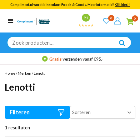
Compliment.nl wordt binnenkort Foods & Goods. Meer informatie?
Klik hier!!
Bekijk alle resultaten
9.1
0
0
Categorieën
Merken
Zoeken
naar:
Gratis
verzenden vanaf €95,-
Home
/
Merken
/
Lenotti
Lenotti
Filteren
1
resultaten