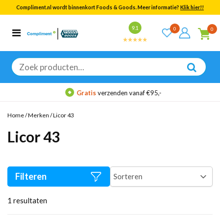
Compliment.nl wordt binnenkort Foods & Goods. Meer informatie?
Klik hier!!
Bekijk alle resultaten
9.1
0
0
Categorieën
Merken
Zoeken
naar:
Gratis
verzenden vanaf €95,-
Home
/
Merken
/
Licor 43
Licor 43
Filteren
1
resultaten