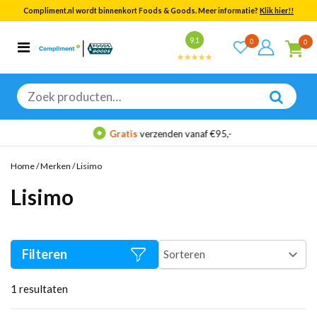
Compliment.nl wordt binnenkort Foods & Goods. Meer informatie?
Klik hier!!
Bekijk alle resultaten
9.1
0
0
Categorieën
Merken
Zoeken
naar:
Gratis
verzenden vanaf €95,-
Home
/
Merken
/
Lisimo
Lisimo
Filteren
1
resultaten