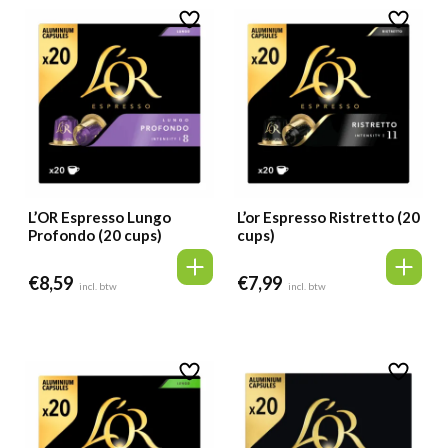
L’OR Espresso Lungo
L’or Espresso Ristretto (20
Profondo (20 cups)
cups)
€
8,59
€
7,99
incl. btw
incl. btw