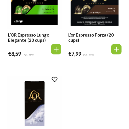
L’OR Espresso Lungo
L’or Espresso Forza (20
Elegante (20 cups)
cups)
€
8,59
€
7,99
incl. btw
incl. btw