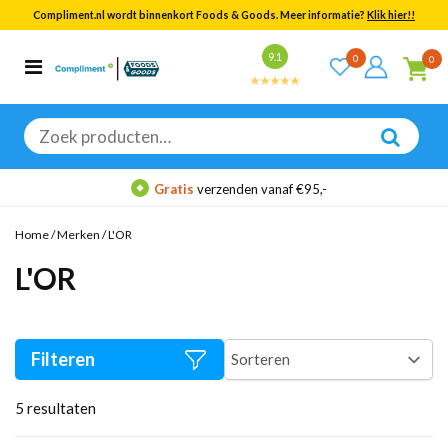
Compliment.nl wordt binnenkort Foods & Goods. Meer informatie?
Klik hier!!
Bekijk alle resultaten
9.1
0
0
Categorieën
Merken
Zoeken
naar:
Gratis
verzenden vanaf €95,-
Home
/
Merken
/
L'OR
L'OR
Filteren
5
resultaten