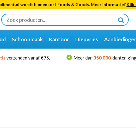
liment.nl wordt binnenkort Foods & Goods. Meer informatie?
Klik 
Zoeken
naar:
od
Schoonmaak
Kantoor
Diepvries
Aanbiedinge
tis
verzenden vanaf €95,-
Meer dan
350.000
klanten ging