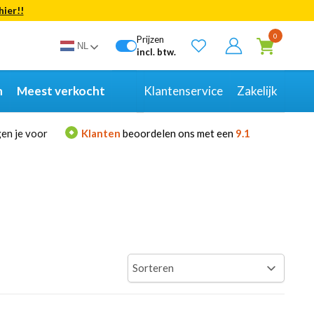
hier!!
Bekijk alle resultaten
0
Prijzen
NL
incl. btw.
n
Meest verkocht
Klantenservice
Zakelijk
en je voor
Klanten
beoordelen ons met een
9.1