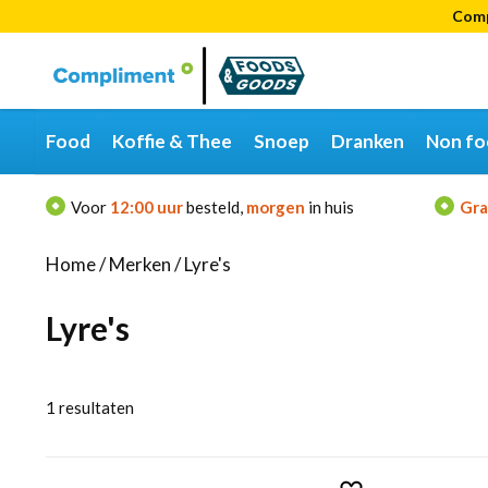
Comp
Categorieën
Merken
Food
Koffie & Thee
Snoep
Dranken
Non fo
Voor
12:00 uur
besteld,
morgen
in huis
Gra
Home
/
Merken
/
Lyre's
Lyre's
1
resultaten