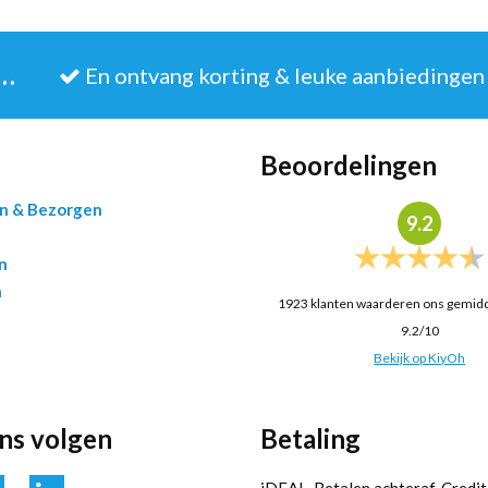
JE IN VOOR DE NIEUWSBRIEF
En ontvang korting & leuke aanbiedingen
Beoordelingen
en & Bezorgen
9.2
n
n
1923
klanten waarderen ons gemid
9.2
/
10
Bekijk op KiyOh
ons volgen
Betaling