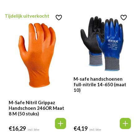
Tijdelijk uitverkocht
M-safe handschoenen
full-nitrile 14-650 (maat
10)
M-Safe Nitril Grippaz
Handschoen 246OR Maat
8 M (50 stuks)
€
16,29
€
4,19
incl. btw
incl. btw