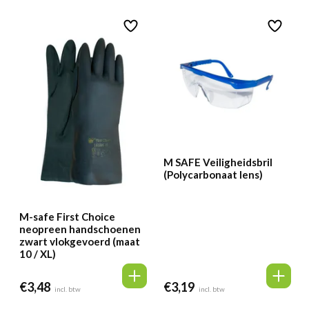
M SAFE Veiligheidsbril
(Polycarbonaat lens)
M-safe First Choice
neopreen handschoenen
zwart vlokgevoerd (maat
10 / XL)
€
3,48
€
3,19
incl. btw
incl. btw