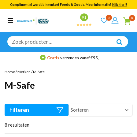
Compliment.nl wordt binnenkort Foods & Goods. Meer informatie?
Klik hier!!
Bekijk alle resultaten
9.1
0
0
Categorieën
Merken
Zoeken
naar:
Gratis
verzenden vanaf €95,-
Home
/
Merken
/
M-Safe
M-Safe
Filteren
8
resultaten