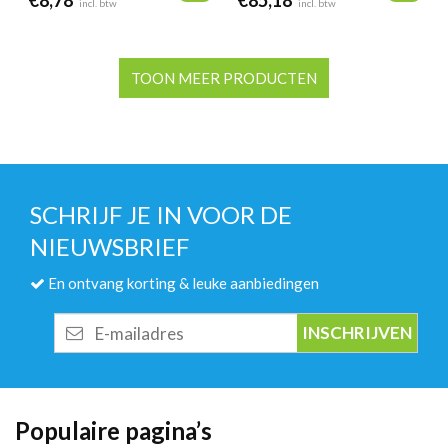
€
8,78
€
85,18
incl. btw
incl. btw
TOON MEER PRODUCTEN
SCHRIJF JE IN VOOR DE
NIEUWSBRIEF
En ontvang korting & leuke aanbiedingen
E-
mailadres
Populaire pagina’s