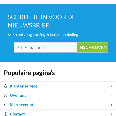
SCHRIJF JE IN VOOR DE
NIEUWSBRIEF
En ontvang korting & leuke aanbiedingen
E-
mailadres
Populaire pagina’s
Klantenservice
Over ons
Mijn account
Contact