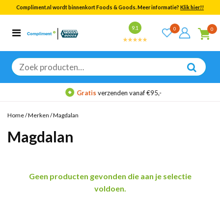
Compliment.nl wordt binnenkort Foods & Goods. Meer informatie?
Klik hier!!
Bekijk alle resultaten
9.1
0
0
Categorieën
Merken
Zoeken
naar:
Gratis
verzenden vanaf €95,-
Home
/
Merken
/
Magdalan
Magdalan
Geen producten gevonden die aan je selectie
voldoen.