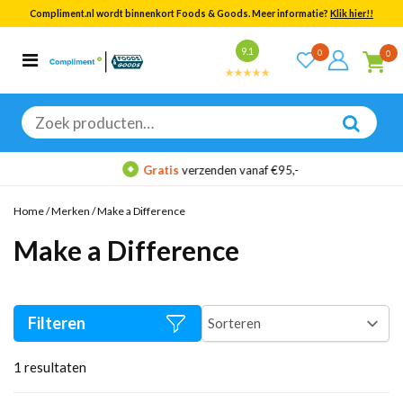
Compliment.nl wordt binnenkort Foods & Goods. Meer informatie?
Klik hier!!
Bekijk alle resultaten
9.1
0
0
Categorieën
Merken
Zoeken
naar:
Gratis
verzenden vanaf €95,-
Home
/
Merken
/
Make a Difference
Make a Difference
Filteren
1
resultaten