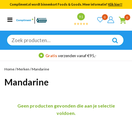
Compliment.nl wordt binnenkort Foods & Goods. Meer informatie?
Klik hier!!
Bekijk alle resultaten
9.1
0
0
Categorieën
Merken
Zoeken
naar:
Gratis
verzenden vanaf €95,-
Home
/
Merken
/
Mandarine
Mandarine
Geen producten gevonden die aan je selectie
voldoen.