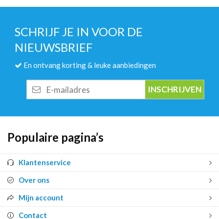
SCHRIJF JE IN VOOR DE
NIEUWSBRIEF
En ontvang korting & leuke aanbiedingen
E-
mailadres
Populaire pagina’s
Klantenservice
Over ons
Mijn account
Contact