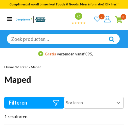
Compliment.nl wordt binnenkort Foods & Goods. Meer informatie?
Klik hier!!
Bekijk alle resultaten
9.1
0
0
Categorieën
Merken
Zoeken
naar:
Gratis
verzenden vanaf €95,-
Home
/
Merken
/
Maped
Maped
Filteren
1
resultaten