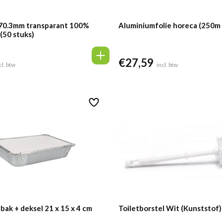
 70.3mm transparant 100%
Aluminiumfolie horeca (250m
(50 stuks)
€
27,59
cl. btw
incl. btw
bak + deksel 21 x 15 x 4 cm
Toiletborstel Wit (Kunststof)