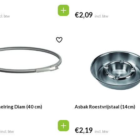
€
2,09
lijke
idige
cl. btw
incl. btw
ijs
,28.
elring Diam (40 cm)
Asbak Roestvrijstaal (14cm)
€
2,19
incl. btw
incl. btw