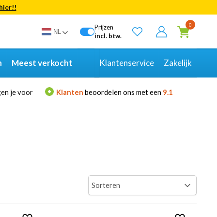
hier!!
Bekijk alle resultaten
0
Prijzen
NL
incl. btw.
n
Meest verkocht
Klantenservice
Zakelijk
en je voor
Klanten
beoordelen ons met een
9.1