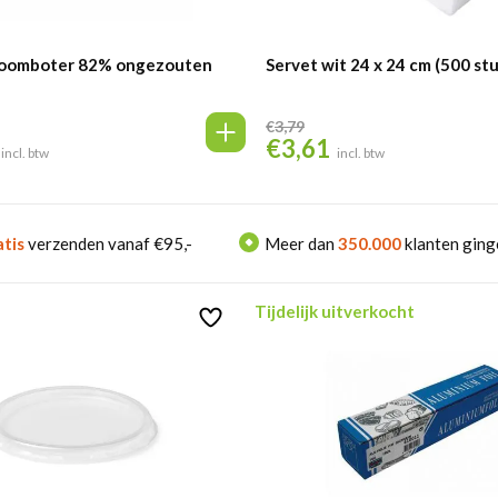
Roomboter 82% ongezouten
Servet wit 24 x 24 cm (500 st
€
3,79
€
3,61
Oorspronkelijke
Huidige
incl. btw
incl. btw
prijs
prijs
was:
is:
€3,79.
€3,61.
tis
verzenden vanaf €95,-
Meer dan
350.000
klanten ging
Tijdelijk uitverkocht