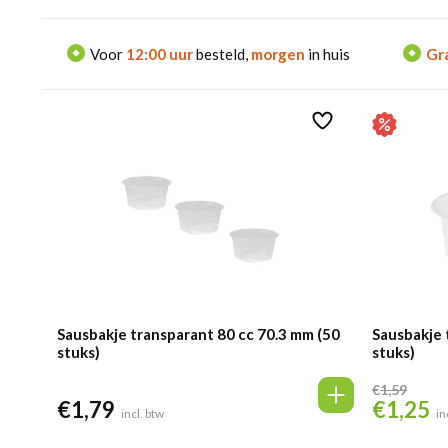
Voor
12:00 uur
besteld,
morgen
in huis
Gra
Sausbakje transparant 80 cc 70.3 mm (50
Sausbakje 
stuks)
stuks)
€
1,59
€
1,79
€
1,25
Oorspronke
Hu
incl. btw
in
prijs
pr