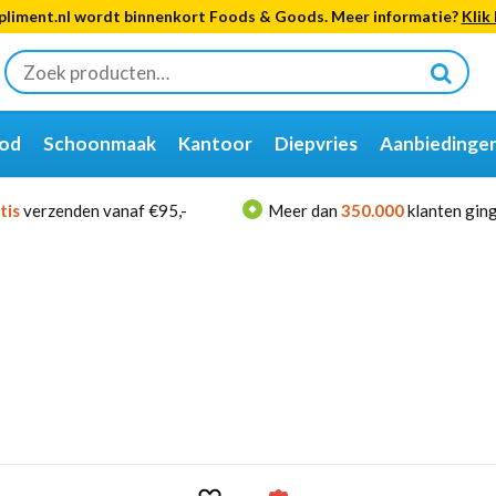
liment.nl wordt binnenkort Foods & Goods. Meer informatie?
Klik 
Zoeken
naar:
od
Schoonmaak
Kantoor
Diepvries
Aanbiedinge
tis
verzenden vanaf €95,-
Meer dan
350.000
klanten ging