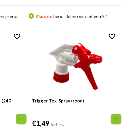
en je voor
Klanten
beoordelen ons met een
9.1
p (240
Trigger Tex-Spray (rood)
€
1,49
incl. btw