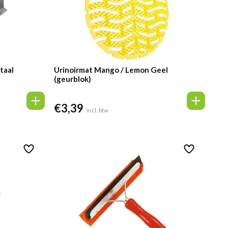
taal
Urinoirmat Mango / Lemon Geel
(geurblok)
€
3,39
incl. btw