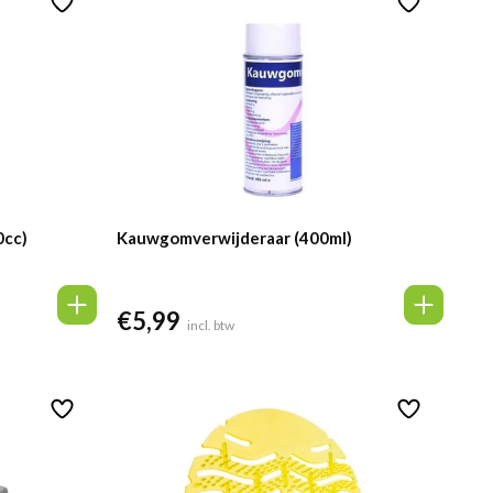
0cc)
Kauwgomverwijderaar (400ml)
€
5,99
incl. btw