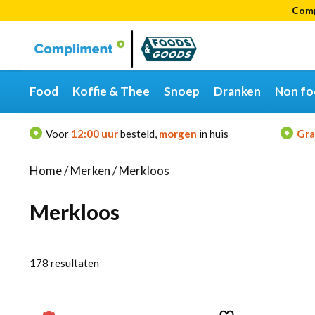
Comp
Categorieën
Merken
Food
Koffie & Thee
Snoep
Dranken
Non fo
Voor
12:00 uur
besteld,
morgen
in huis
Gra
Home
/
Merken
/
Merkloos
Merkloos
178
resultaten