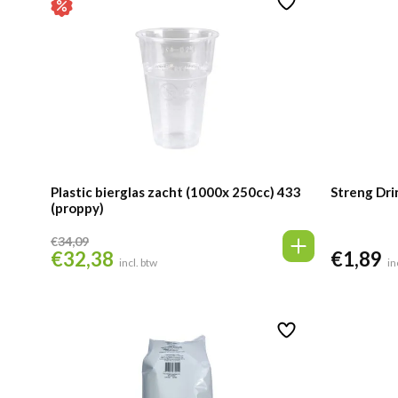
Plastic bierglas zacht (1000x 250cc) 433
Streng Dri
(proppy)
€
34,09
€
32,38
€
1,89
Oorspronkelijke
Huidige
incl. btw
in
prijs
prijs
was:
is:
€34,09.
€32,38.