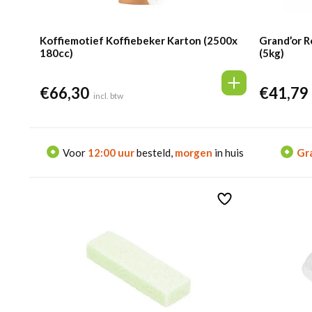
Koffiemotief Koffiebeker Karton (2500x
Grand’or 
180cc)
(5kg)
€
66,30
€
41,79
incl. btw
Voor
12:00 uur
besteld,
morgen
in huis
Gra