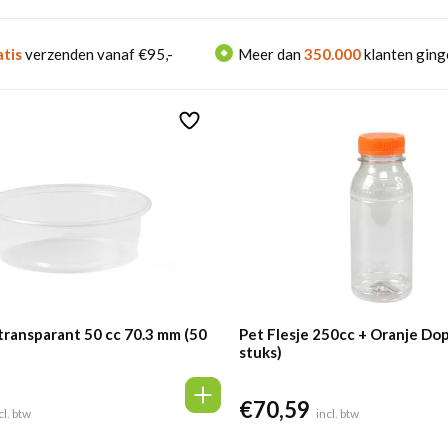
tis
verzenden vanaf €95,-
Meer dan
350.000
klanten ging
transparant 50 cc 70.3 mm (50
Pet Flesje 250cc + Oranje Do
stuks)
€
70,59
lijke
idige
cl. btw
incl. btw
ijs