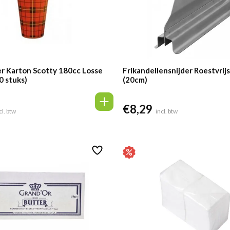
r Karton Scotty 180cc Losse
Frikandellensnijder Roestvrijs
0 stuks)
(20cm)
€
8,29
cl. btw
incl. btw