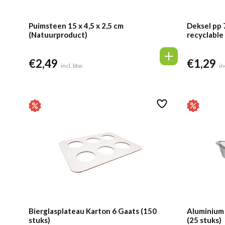
Puimsteen 15 x 4,5 x 2,5 cm
Deksel pp
(Natuurproduct)
recyclable 
€
2,49
€
1,29
incl. btw
in
Bierglasplateau Karton 6 Gaats (150
Aluminium 
stuks)
(25 stuks)