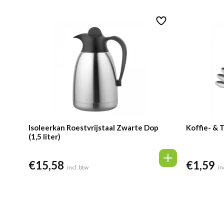
was:
is:
€1,59.
€1
Isoleerkan Roestvrijstaal Zwarte Dop
Koffie- & 
(1,5 liter)
€
15,58
€
1,59
incl. btw
in