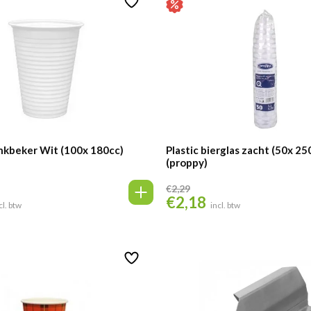
nkbeker Wit (100x 180cc)
Plastic bierglas zacht (50x 25
(proppy)
€
2,29
€
2,18
Oorspronkelijke
Huidige
cl. btw
incl. btw
prijs
prijs
was:
is:
€2,29.
€2,18.