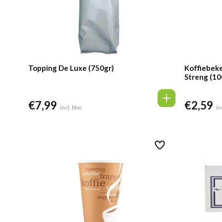
Topping De Luxe (750gr)
Koffiebeke
Streng (10
€
7,99
€
2,59
incl. btw
in