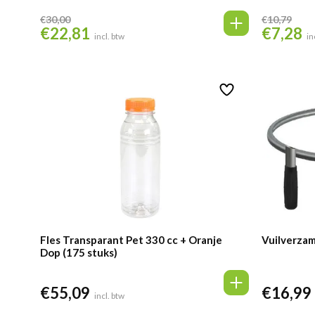
€
30,00
€
10,79
€
22,81
€
7,28
Oorspronkelijke
Huidige
Oorspronke
Hu
incl. btw
in
prijs
prijs
prijs
pr
was:
is:
was:
is:
€30,00.
€22,81.
€10,79.
€7
Fles Transparant Pet 330 cc + Oranje
Vuilverzam
Dop (175 stuks)
€
55,09
€
16,99
incl. btw