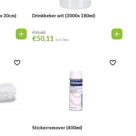
 x 30cm)
Drinkbeker wit (3000x 180ml)
€
55,68
€
50,11
Oorspronkelijke
Huidige
incl. btw
prijs
prijs
was:
is:
€55,68.
€50,11.
Stickerremover (400ml)