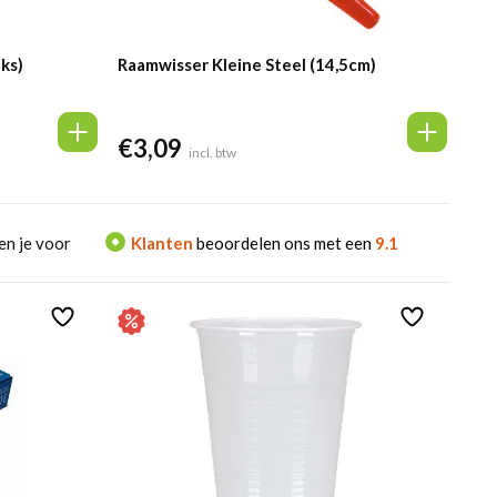
uks)
Raamwisser Kleine Steel (14,5cm)
€
3,09
incl. btw
en je voor
Klanten
beoordelen ons met een
9.1