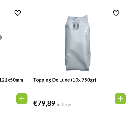
6x121x50mm
Topping De Luxe (10x 750gr)
€
79,89
incl. btw