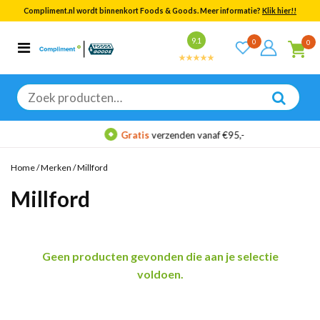
Compliment.nl wordt binnenkort Foods & Goods. Meer informatie?
Klik hier!!
Bekijk alle resultaten
9.1
0
0
Categorieën
Merken
Zoeken
naar:
Gratis
verzenden vanaf €95,-
Home
/
Merken
/
Millford
Millford
Geen producten gevonden die aan je selectie
voldoen.