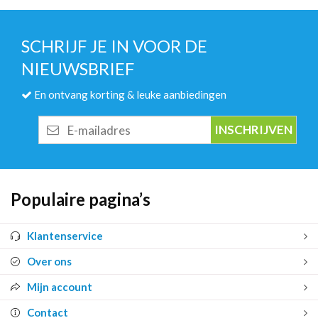
SCHRIJF JE IN VOOR DE
NIEUWSBRIEF
En ontvang korting & leuke aanbiedingen
E-
mailadres
Populaire pagina’s
Klantenservice
Over ons
Mijn account
Contact