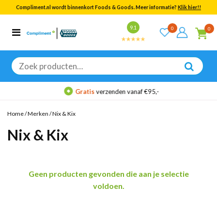
Compliment.nl wordt binnenkort Foods & Goods. Meer informatie?
Klik hier!!
Bekijk alle resultaten
9.1
0
0
Categorieën
Merken
Zoeken
naar:
Gratis
verzenden vanaf €95,-
Home
/
Merken
/
Nix & Kix
Nix & Kix
Geen producten gevonden die aan je selectie
voldoen.