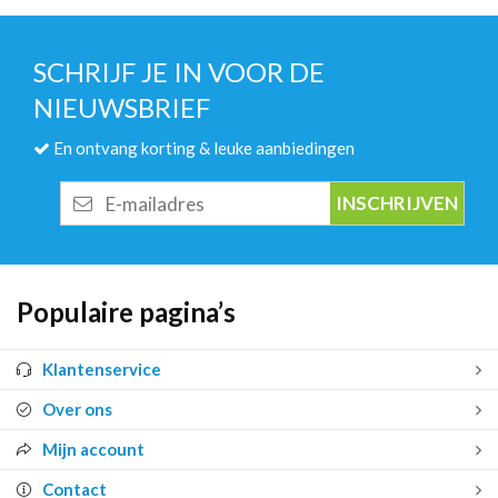
SCHRIJF JE IN VOOR DE
NIEUWSBRIEF
En ontvang korting & leuke aanbiedingen
E-
mailadres
Populaire pagina’s
Klantenservice
Over ons
Mijn account
Contact