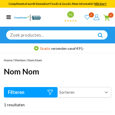
Compliment.nl wordt binnenkort Foods & Goods. Meer informatie?
Klik hier!!
Bekijk alle resultaten
9.1
0
0
Categorieën
Merken
Zoeken
naar:
Gratis
verzenden vanaf €95,-
Home
/
Merken
/
Nom Nom
Nom Nom
Filteren
1
resultaten