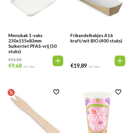
Menubak 1-vaks
Frikandelbakjes A16
230x155x83mm
kraft/wit BIO (400 stuks)
Suikerriet PFAS-vrij (50
stuks)
€
11,10
€
9,68
€
19,89
Oorspronkelijke
Huidige
incl. btw
incl. btw
prijs
prijs
was:
is:
€11,10.
€9,68.