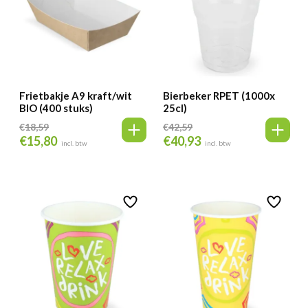
Frietbakje A9 kraft/wit
Bierbeker RPET (1000x
BIO (400 stuks)
25cl)
€
18,59
€
42,59
€
15,80
€
40,93
Oorspronkelijke
Huidige
Oorspronkelijke
Huidige
incl. btw
incl. btw
prijs
prijs
prijs
prijs
was:
is:
was:
is:
€18,59.
€15,80.
€42,59.
€40,93.