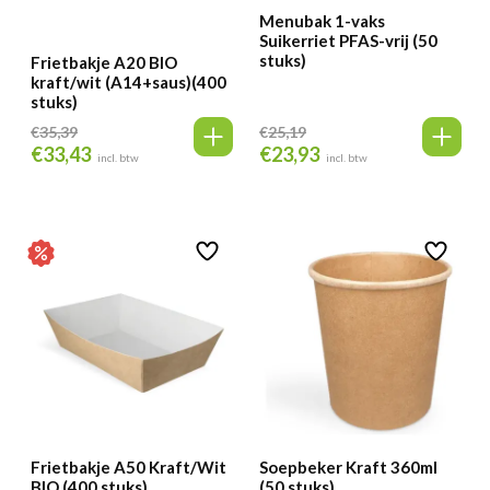
Menubak 1-vaks
Suikerriet PFAS-vrij (50
stuks)
Frietbakje A20 BIO
kraft/wit (A14+saus)(400
stuks)
€
35,39
€
25,19
€
33,43
€
23,93
Oorspronkelijke
Huidige
Oorspronkelijke
Huidige
incl. btw
incl. btw
prijs
prijs
prijs
prijs
was:
is:
was:
is:
€35,39.
€33,43.
€25,19.
€23,93.
Frietbakje A50 Kraft/Wit
Soepbeker Kraft 360ml
BIO (400 stuks)
(50 stuks)