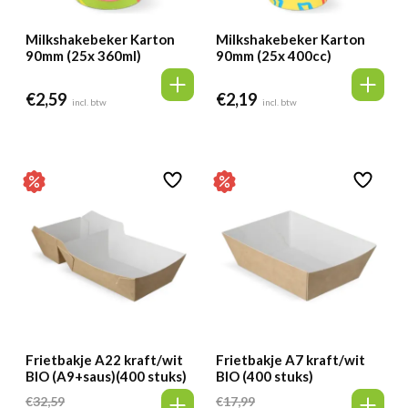
Milkshakebeker Karton
Milkshakebeker Karton
90mm (25x 360ml)
90mm (25x 400cc)
€
2,59
€
2,19
incl. btw
incl. btw
Frietbakje A22 kraft/wit
Frietbakje A7 kraft/wit
BIO (A9+saus)(400 stuks)
BIO (400 stuks)
€
32,59
€
17,99