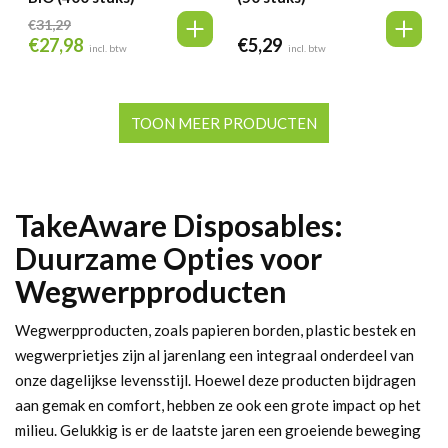
€
31,29
€
27,98
€
5,29
Oorspronkelijke
Huidige
incl. btw
incl. btw
prijs
prijs
was:
is:
€31,29.
€27,98.
TOON MEER PRODUCTEN
TakeAware Disposables:
Duurzame Opties voor
Wegwerpproducten
Wegwerpproducten, zoals papieren borden, plastic bestek en
wegwerprietjes zijn al jarenlang een integraal onderdeel van
onze dagelijkse levensstijl. Hoewel deze producten bijdragen
aan gemak en comfort, hebben ze ook een grote impact op het
milieu. Gelukkig is er de laatste jaren een groeiende beweging