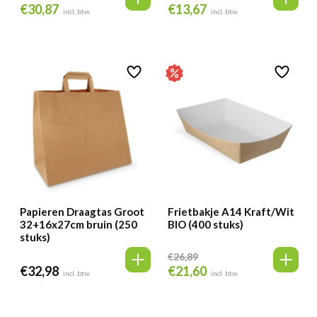
€
30,87
€
13,67
Oorspronkelijke
Huidige
Oorspronkelijke
Huidige
incl. btw
incl. btw
prijs
prijs
prijs
prijs
was:
is:
was:
is:
€32,59.
€30,87.
€17,99.
€13,67.
Papieren Draagtas Groot
Frietbakje A14 Kraft/Wit
32+16x27cm bruin (250
BIO (400 stuks)
stuks)
€
26,89
€
32,98
€
21,60
Oorspronkelijke
Huidige
incl. btw
incl. btw
prijs
prijs
was:
is: