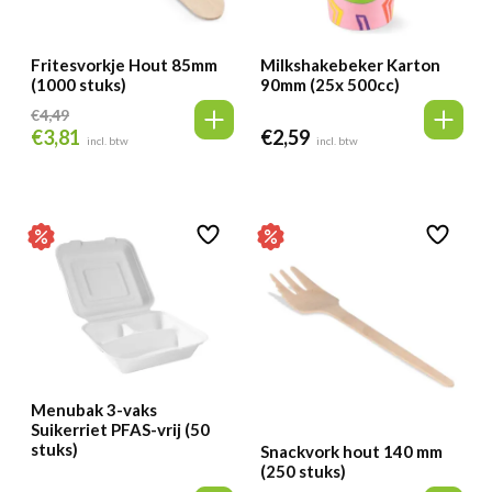
Fritesvorkje Hout 85mm
Milkshakebeker Karton
(1000 stuks)
90mm (25x 500cc)
€
4,49
€
3,81
€
2,59
Oorspronkelijke
Huidige
incl. btw
incl. btw
prijs
prijs
was:
is:
€4,49.
€3,81.
Menubak 3-vaks
Suikerriet PFAS-vrij (50
stuks)
Snackvork hout 140 mm
(250 stuks)