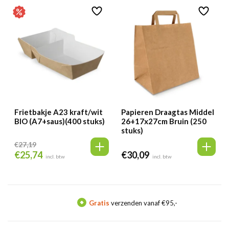
€9,20.
€8,28.
€47,40.
€45,50.
Frietbakje A23 kraft/wit
Papieren Draagtas Middel
BIO (A7+saus)(400 stuks)
26+17x27cm Bruin (250
stuks)
€
27,19
€
25,74
€
30,09
Oorspronkelijke
Huidige
incl. btw
incl. btw
prijs
prijs
was:
is:
€27,19.
€25,74.
Gratis
verzenden vanaf €95,-