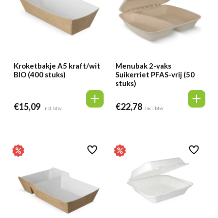
Kroketbakje A5 kraft/wit
Menubak 2-vaks
BIO (400 stuks)
Suikerriet PFAS-vrij (50
stuks)
€
15,09
€
22,78
incl. btw
incl. btw