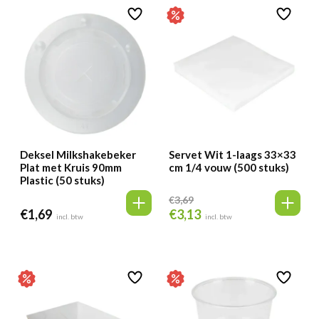
Deksel Milkshakebeker
Servet Wit 1-laags 33×33
Plat met Kruis 90mm
cm 1/4 vouw (500 stuks)
Plastic (50 stuks)
€
3,69
€
1,69
€
3,13
Oorspronkelijke
Huidige
incl. btw
incl. btw
prijs
prijs
was:
is:
€3,69.
€3,13.