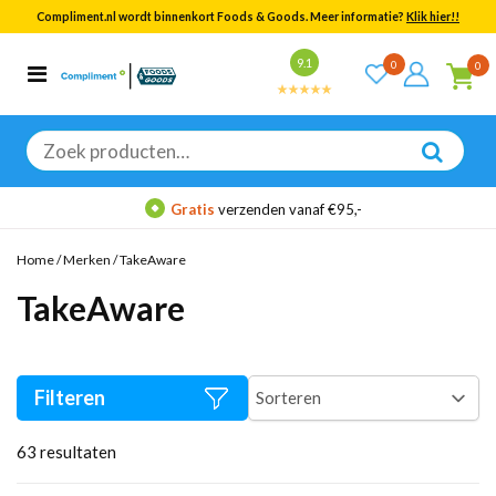
Compliment.nl wordt binnenkort Foods & Goods. Meer informatie?
Klik hier!!
Bekijk alle resultaten
9.1
0
0
Categorieën
Merken
Zoeken
naar:
Gratis
verzenden vanaf €95,-
Home
/
Merken
/
TakeAware
TakeAware
Filteren
63
resultaten