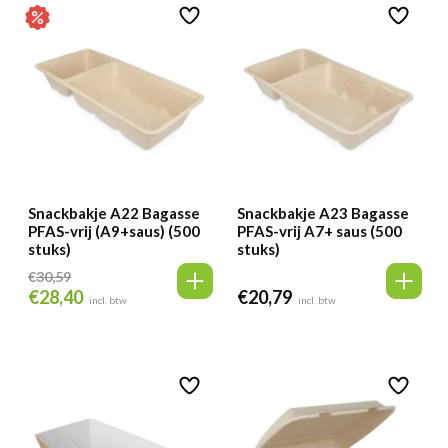
Snackbakje A22 Bagasse
Snackbakje A23 Bagasse
PFAS-vrij (A9+saus) (500
PFAS-vrij A7+ saus (500
stuks)
stuks)
€
30,59
€
28,40
€
20,79
Oorspronkelijke
Huidige
incl. btw
incl. btw
prijs
prijs
was:
is:
€30,59.
€28,40.