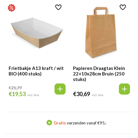
€26,89.
€21,60.
Frietbakje A13 kraft / wit
Papieren Draagtas Klein
BIO (400 stuks)
22+10x28cm Bruin (250
stuks)
€
21,79
€
19,53
€
30,69
Oorspronkelijke
Huidige
incl. btw
incl. btw
prijs
prijs
was:
is:
€21,79.
€19,53.
Gratis
verzenden vanaf €95,-