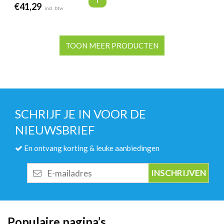
€
41,29
incl. btw
TOON MEER PRODUCTEN
SCHRIJF JE IN VOOR DE
NIEUWSBRIEF
En ontvang korting & leuke aanbiedingen
E-
mailadres
Populaire pagina’s