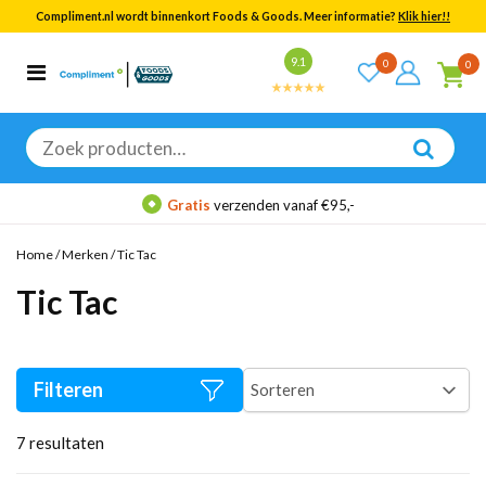
Compliment.nl wordt binnenkort Foods & Goods. Meer informatie?
Klik hier!!
Bekijk alle resultaten
9.1
0
0
Categorieën
Merken
Zoeken
naar:
Gratis
verzenden vanaf €95,-
Home
/
Merken
/
Tic Tac
Tic Tac
Filteren
7
resultaten