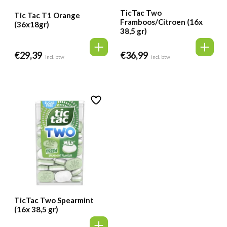
TicTac Two
Tic Tac T1 Orange
Framboos/Citroen (16x
(36x18gr)
38,5 gr)
€
29,39
€
36,99
incl. btw
incl. btw
TicTac Two Spearmint
(16x 38,5 gr)