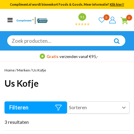
Compliment.nl wordt binnenkort Foods & Goods. Meer informatie?
Klik hier!!
Bekijk alle resultaten
9.1
0
0
Categorieën
Merken
Zoeken
naar:
Gratis
verzenden vanaf €95,-
Home
/
Merken
/
Us Kofje
Us Kofje
Filteren
3
resultaten