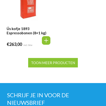
Ús kofje 1893
Espressobonen (8×1 kg)
€
263,00
incl. btw
TOON MEER PRODUCTEN
SCHRIJF JE IN VOOR DE
NIEUWSBRIEF