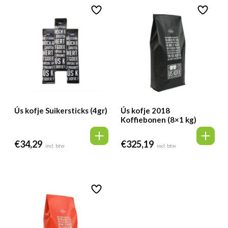
Ús kofje Suikersticks (4gr)
Ús kofje 2018
Koffiebonen (8×1 kg)
€
34,29
€
325,19
incl. btw
incl. btw